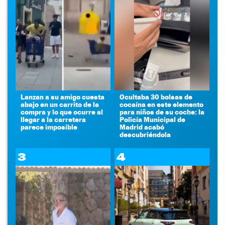
Lanzan a su amigo cuesta
Ocultaba 30 bolsas de
abajo en un carrito de la
cocaína en este elemento
compra y lo que ocurre al
para niños de su coche: la
llegar a la carretera
Policía Municipal de
parece imposible
Madrid acabó
descubriéndola
3
4