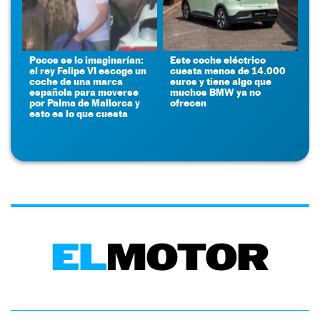
Pocos se lo imaginarían:
Este coche eléctrico
el rey Felipe VI escoge un
cuesta menos de 14.000
coche de una marca
euros y tiene algo que
española para moverse
muchos BMW ya no
por Palma de Mallorca y
ofrecen
esto es lo que cuesta