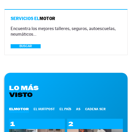
SERVICIOS EL
MOTOR
Encuentra los mejores talleres, seguros, autoescuelas,
neumáticos…
BUSCAR
LO MÁS
VISTO
ELMOTOR
EL HUFFPOST
EL PAÍS
AS
CADENA SER
1
2