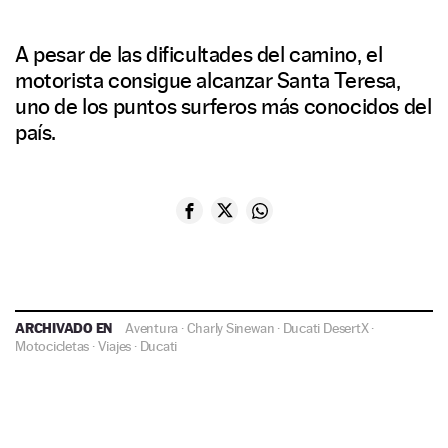
A pesar de las dificultades del camino, el
motorista consigue alcanzar Santa Teresa,
uno de los puntos surferos más conocidos del
país.
ARCHIVADO EN
Aventura
·
Charly Sinewan
·
Ducati DesertX
·
Motocicletas
·
Viajes
·
Ducati