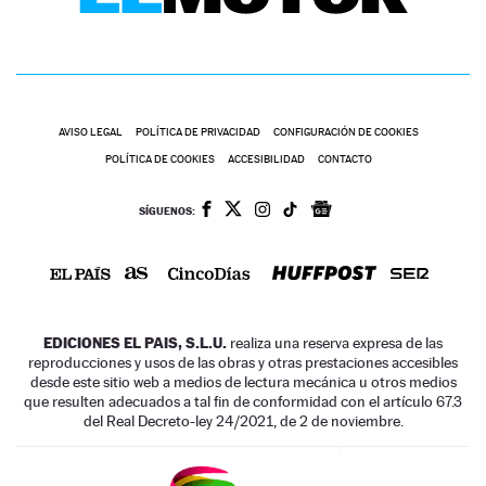
AVISO LEGAL
POLÍTICA DE PRIVACIDAD
CONFIGURACIÓN DE COOKIES
POLÍTICA DE COOKIES
ACCESIBILIDAD
CONTACTO
SÍGUENOS:
EDICIONES EL PAIS, S.L.U.
realiza una reserva expresa de las
reproducciones y usos de las obras y otras prestaciones accesibles
desde este sitio web a medios de lectura mecánica u otros medios
que resulten adecuados a tal fin de conformidad con el artículo 67.3
del Real Decreto-ley 24/2021, de 2 de noviembre.