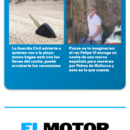
La Guardia Civil advierte a
Pocos se lo imaginarían:
quienes van a la playa:
el rey Felipe VI escoge un
nunca hagas esto con las
coche de una marca
llaves del coche, puede
española para moverse
arruinarte las vacaciones
por Palma de Mallorca y
esto es lo que cuesta