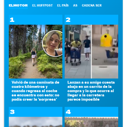
ELMOTOR
EL HUFFPOST
EL PAÍS
AS
CADENA SER
1
2
Volvió de una caminata de
Lanzan a su amigo cuesta
cuatro kilómetros y
abajo en un carrito de la
cuando regresa al coche
compra y lo que ocurre al
se encuentra con esto: no
llegar a la carretera
podía creer la 'sorpresa'
parece imposible
3
4