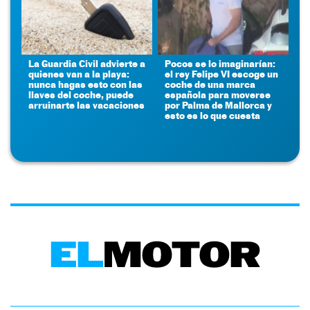
La Guardia Civil advierte a
Pocos se lo imaginarían:
quienes van a la playa:
el rey Felipe VI escoge un
nunca hagas esto con las
coche de una marca
llaves del coche, puede
española para moverse
arruinarte las vacaciones
por Palma de Mallorca y
esto es lo que cuesta