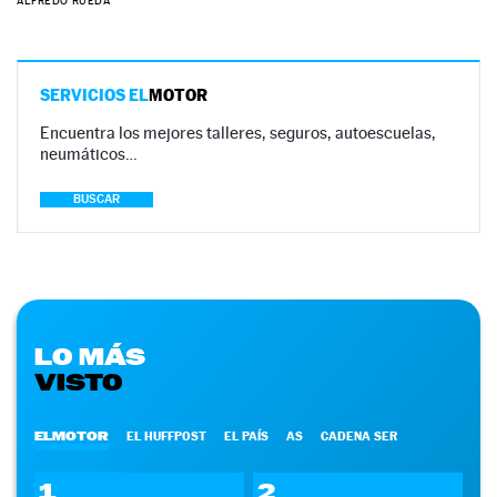
ALFREDO RUEDA
SERVICIOS EL
MOTOR
Encuentra los mejores talleres, seguros, autoescuelas,
neumáticos…
BUSCAR
LO MÁS
VISTO
ELMOTOR
EL HUFFPOST
EL PAÍS
AS
CADENA SER
1
2