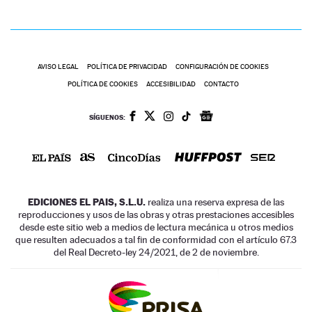
AVISO LEGAL
POLÍTICA DE PRIVACIDAD
CONFIGURACIÓN DE COOKIES
POLÍTICA DE COOKIES
ACCESIBILIDAD
CONTACTO
SÍGUENOS:
EDICIONES EL PAIS, S.L.U.
realiza una reserva expresa de las
reproducciones y usos de las obras y otras prestaciones accesibles
desde este sitio web a medios de lectura mecánica u otros medios
que resulten adecuados a tal fin de conformidad con el artículo 67.3
del Real Decreto-ley 24/2021, de 2 de noviembre.