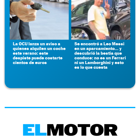
La OCU lanza un aviso a
Se encontró a Leo Messi
quienes alquilen un coche
en un aparcamiento... y
este verano: este
descubrió la bestia que
despiste puede costarte
conduce: no es un Ferrari
cientos de euros
ni un Lamborghini y esto
es lo que cuesta