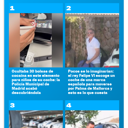
1
2
Ocultaba 30 bolsas de
Pocos se lo imaginarían:
cocaína en este elemento
el rey Felipe VI escoge un
para niños de su coche: la
coche de una marca
Policía Municipal de
española para moverse
Madrid acabó
por Palma de Mallorca y
descubriéndola
esto es lo que cuesta
3
4