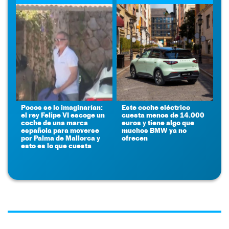
Pocos se lo imaginarían:
Este coche eléctrico
el rey Felipe VI escoge un
cuesta menos de 14.000
coche de una marca
euros y tiene algo que
española para moverse
muchos BMW ya no
por Palma de Mallorca y
ofrecen
esto es lo que cuesta