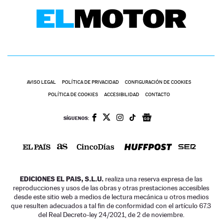
AVISO LEGAL
POLÍTICA DE PRIVACIDAD
CONFIGURACIÓN DE COOKIES
POLÍTICA DE COOKIES
ACCESIBILIDAD
CONTACTO
SÍGUENOS:
EDICIONES EL PAIS, S.L.U.
realiza una reserva expresa de las
reproducciones y usos de las obras y otras prestaciones accesibles
desde este sitio web a medios de lectura mecánica u otros medios
que resulten adecuados a tal fin de conformidad con el artículo 67.3
del Real Decreto-ley 24/2021, de 2 de noviembre.