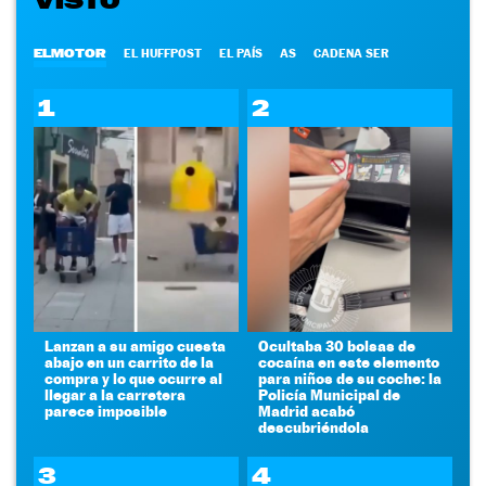
ELMOTOR
EL HUFFPOST
EL PAÍS
AS
CADENA SER
1
2
Lanzan a su amigo cuesta
Ocultaba 30 bolsas de
abajo en un carrito de la
cocaína en este elemento
compra y lo que ocurre al
para niños de su coche: la
llegar a la carretera
Policía Municipal de
parece imposible
Madrid acabó
descubriéndola
3
4