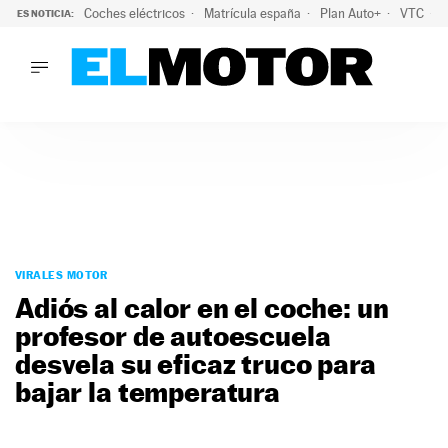
Coches eléctricos
Matrícula españa
Plan Auto+
VTC
ES NOTICIA:
LO ÚLTIMO
La Lista Blanca del Programa Auto+: todos los coches eléct
LO ÚLTIMO
La Lista Blanca del Programa Auto+: todos los coches eléctr
ACTUALIDAD
ELÉCTRICOS
CONDUCIR
PRUEBAS
Saltar
VIRALES
al
VIRALES MOTOR
PODCAST
contenido
Adiós al calor en el coche: un
MOTOS
profesor de autoescuela
TECNOLOGÍA
desvela su eficaz truco para
SUPERCOCHES
MOTORTV
bajar la temperatura
PREMIOS
SERVICIOS