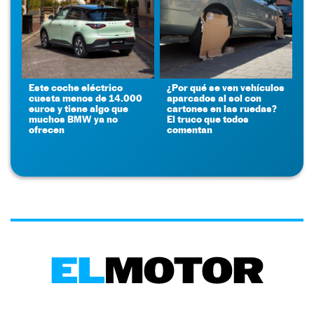
Este coche eléctrico
¿Por qué se ven vehículos
cuesta menos de 14.000
aparcados al sol con
euros y tiene algo que
cartones en las ruedas?
muchos BMW ya no
El truco que todos
ofrecen
comentan