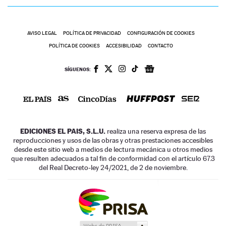
AVISO LEGAL
POLÍTICA DE PRIVACIDAD
CONFIGURACIÓN DE COOKIES
POLÍTICA DE COOKIES
ACCESIBILIDAD
CONTACTO
SÍGUENOS:
EDICIONES EL PAIS, S.L.U.
realiza una reserva expresa de las
reproducciones y usos de las obras y otras prestaciones accesibles
desde este sitio web a medios de lectura mecánica u otros medios
que resulten adecuados a tal fin de conformidad con el artículo 67.3
del Real Decreto-ley 24/2021, de 2 de noviembre.