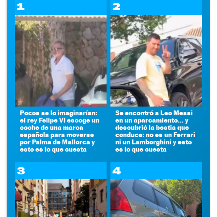
1
2
Pocos se lo imaginarían:
Se encontró a Leo Messi
el rey Felipe VI escoge un
en un aparcamiento... y
coche de una marca
descubrió la bestia que
española para moverse
conduce: no es un Ferrari
por Palma de Mallorca y
ni un Lamborghini y esto
esto es lo que cuesta
es lo que cuesta
3
4