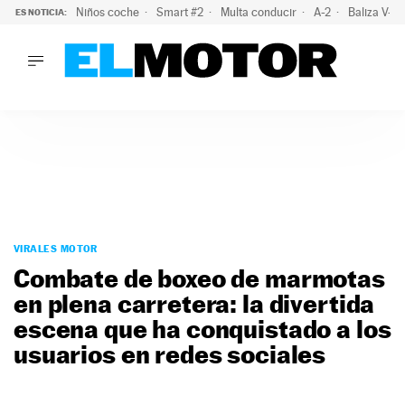
Niños coche
Smart #2
Multa conducir
A-2
Baliza V-1
ES NOTICIA:
LO ÚLTIMO
La policía advierte de este peligro y esta es una buena soluc
LO ÚLTIMO
La policía advierte de este peligro y esta es una buena soluci
ACTUALIDAD
ELÉCTRICOS
CONDUCIR
PRUEBAS
Saltar
VIRALES
al
VIRALES MOTOR
PODCAST
contenido
Combate de boxeo de marmotas
MOTOS
en plena carretera: la divertida
TECNOLOGÍA
escena que ha conquistado a los
SUPERCOCHES
MOTORTV
usuarios en redes sociales
PREMIOS
SERVICIOS