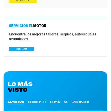
SERVICIOS EL
MOTOR
Encuentra los mejores talleres, seguros, autoescuelas,
neumáticos…
BUSCAR
LO MÁS
VISTO
ELMOTOR
EL HUFFPOST
EL PAÍS
AS
CADENA SER