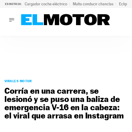
Cargador coche eléctrico
Multa conducir chanclas
Eclipse
ES NOTICIA:
LO ÚLTIMO
El hiperdeportivo que desafía todas las tendencias: V12 a
LO ÚLTIMO
El hiperdeportivo que desafía todas las tendencias: V12 at
ACTUALIDAD
ELÉCTRICOS
CONDUCIR
PRUEBAS
Saltar
VIRALES
al
VIRALES MOTOR
PODCAST
contenido
Corría en una carrera, se
MOTOS
lesionó y se puso una baliza de
TECNOLOGÍA
emergencia V-16 en la cabeza:
SUPERCOCHES
MOTORTV
el viral que arrasa en Instagram
PREMIOS
SERVICIOS