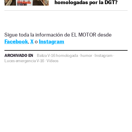
homologadas por la DGT?
Sigue toda la información de EL MOTOR desde
Facebook
,
X
o
Instagram
ARCHIVADO EN
Baliza V-16 homologada
·
humor
·
Instagram
·
Luces emergencia V-16
·
Vídeos