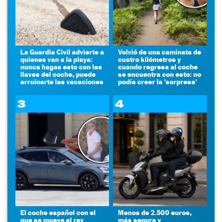
La Guardia Civil advierte a
Volvió de una caminata de
quienes van a la playa:
cuatro kilómetros y
nunca hagas esto con las
cuando regresa al coche
llaves del coche, puede
se encuentra con esto: no
arruinarte las vacaciones
podía creer la 'sorpresa'
3
4
El coche español con el
Menos de 2.500 euros,
que se mueve el rey
más segura y