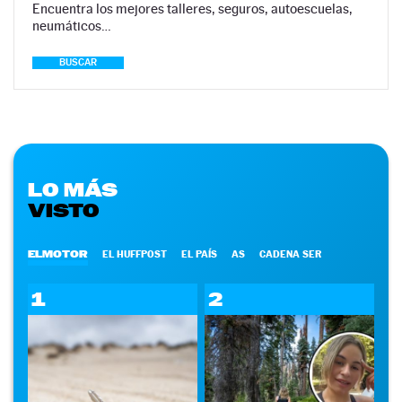
Encuentra los mejores talleres, seguros, autoescuelas,
neumáticos…
BUSCAR
LO MÁS
VISTO
ELMOTOR
EL HUFFPOST
EL PAÍS
AS
CADENA SER
1
2