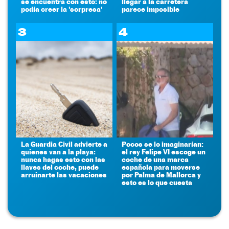
se encuentra con esto: no
llegar a la carretera
podía creer la 'sorpresa'
parece imposible
3
4
La Guardia Civil advierte a
Pocos se lo imaginarían:
quienes van a la playa:
el rey Felipe VI escoge un
nunca hagas esto con las
coche de una marca
llaves del coche, puede
española para moverse
arruinarte las vacaciones
por Palma de Mallorca y
esto es lo que cuesta