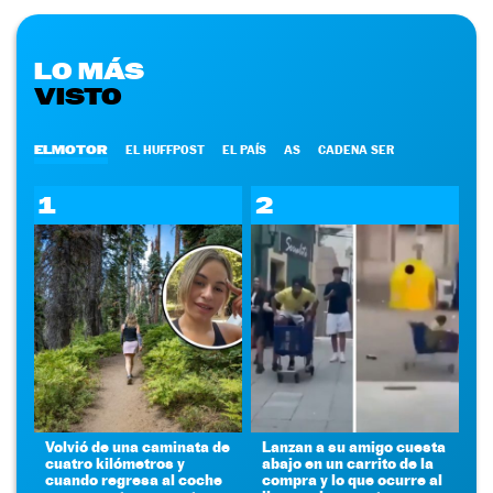
LO MÁS
VISTO
ELMOTOR
EL HUFFPOST
EL PAÍS
AS
CADENA SER
1
2
Volvió de una caminata de
Lanzan a su amigo cuesta
cuatro kilómetros y
abajo en un carrito de la
cuando regresa al coche
compra y lo que ocurre al