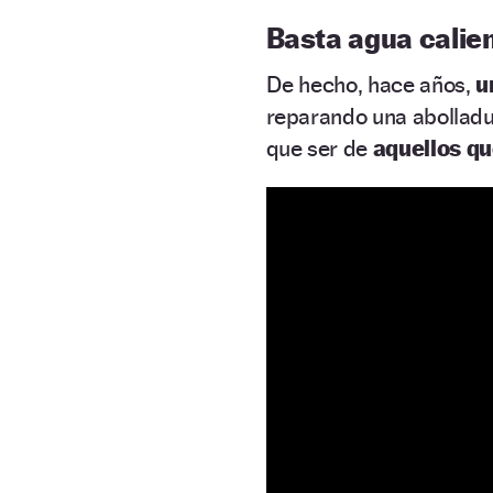
Basta agua calien
De hecho, hace años,
u
reparando una abollad
que ser de
aquellos q