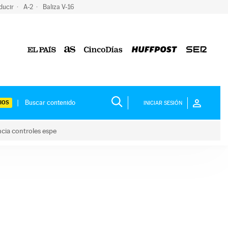
ducir
A-2
Baliza V-16
IOS
INICIAR SESIÓN
ncia controles espe
 y anuncia controles espe