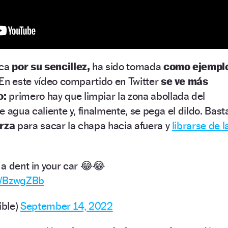
aca
por su sencillez,
ha sido tomada
como ejempl
 En este vídeo compartido en Twitter
se ve más
o:
primero hay que limpiar la zona abollada del
 agua caliente y, finalmente, se pega el dildo. Bast
erza
para sacar la chapa hacia afuera y
librarse de l
x a dent in your car 😂😂
KWBzwgZBb
ible)
September 14, 2022