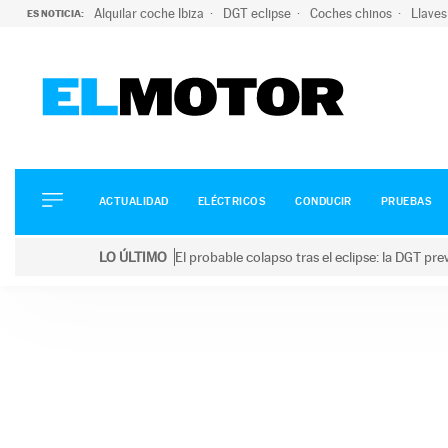
Alquilar coche Ibiza
DGT eclipse
Coches chinos
Llaves
ES NOTICIA:
ACTUALIDAD
ELÉCTRICOS
CONDUCIR
ACTUALIDAD
ELÉCTRICOS
CONDUCIR
PRUEBAS
PRUEBAS
Saltar
VIRALES
LO ÚLTIMO
El probable colapso tras el eclipse: la DGT p
al
PODCAST
LO ÚLTIMO
El probable colapso tras el eclipse: la DGT prevé u
contenido
MOTOS
TECNOLOGÍA
SUPERCOCHES
MOTORTV
PREMIOS
SERVICIOS