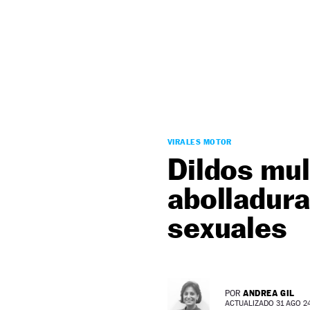
NEWSLETTER
SÍGUENOS
VIRALES MOTOR
Dildos mult
abolladura
sexuales
ANDREA GIL
POR
ACTUALIZADO 31 AGO 24 