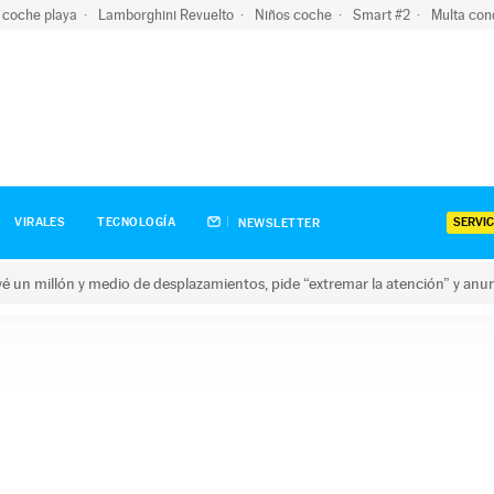
 coche playa
Lamborghini Revuelto
Niños coche
Smart #2
Multa con
SERVIC
VIRALES
TECNOLOGÍA
NEWSLETTER
revé un millón y medio de desplazamientos, pide “extremar la atención” y anu
n millón y medio de desplazamientos, pide “extremar la atención”