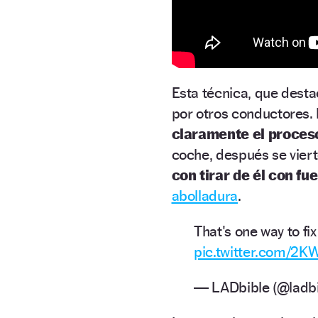
Esta técnica, que dest
por otros conductores.
claramente el proces
coche, después se vierte
con tirar de él con fu
abolladura
.
That's one way to fi
pic.twitter.com/2
— LADbible (@ladb