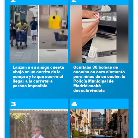
Lanzan a su amigo cuesta
Ocultaba 30 bolsas de
abajo en un carrito de la
cocaína en este elemento
compra y lo que ocurre al
para niños de su coche: la
llegar a la carretera
Policía Municipal de
parece imposible
Madrid acabó
descubriéndola
3
4