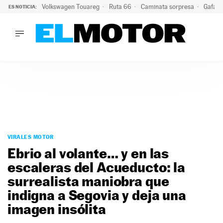
Volkswagen Touareg
Ruta 66
Caminata sorpresa
Gafas 
ES NOTICIA:
LO ÚLTIMO
Ni se te ocurra usar las gafas del eclipse al volante: el moti
LO ÚLTIMO
Ni se te ocurra usar las gafas del eclipse al volante: el motiv
ACTUALIDAD
ELÉCTRICOS
CONDUCIR
PRUEBAS
Saltar
VIRALES
al
VIRALES MOTOR
PODCAST
contenido
Ebrio al volante… y en las
MOTOS
escaleras del Acueducto: la
TECNOLOGÍA
surrealista maniobra que
SUPERCOCHES
MOTORTV
indigna a Segovia y deja una
PREMIOS
imagen insólita
SERVICIOS