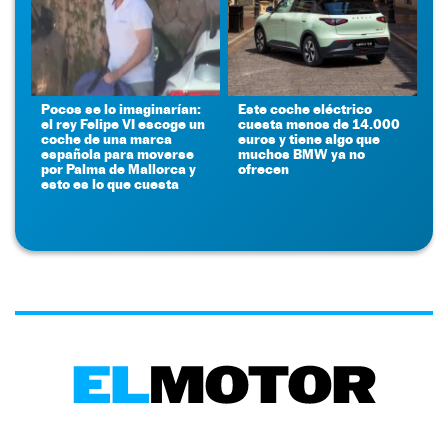
Pocos se lo imaginarían:
Este coche eléctrico
el rey Felipe VI escoge un
cuesta menos de 14.000
coche de una marca
euros y tiene algo que
española para moverse
muchos BMW ya no
por Palma de Mallorca y
ofrecen
esto es lo que cuesta