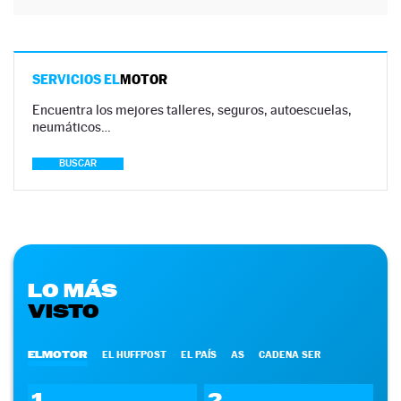
SERVICIOS EL
MOTOR
Encuentra los mejores talleres, seguros, autoescuelas,
neumáticos…
BUSCAR
LO MÁS
VISTO
ELMOTOR
EL HUFFPOST
EL PAÍS
AS
CADENA SER
1
2