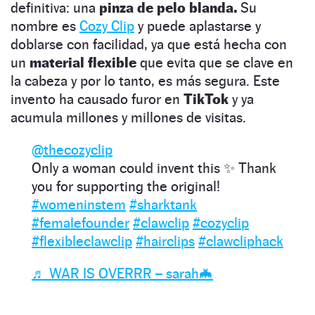
definitiva: una
pinza de pelo blanda.
Su
nombre es
Cozy Clip
y puede aplastarse y
doblarse con facilidad, ya que está hecha con
un
material flexible
que evita que se clave en
la cabeza y por lo tanto, es más segura. Este
invento ha causado furor en
TikTok
y ya
acumula millones y millones de visitas.
@thecozyclip
Only a woman could invent this ✨ Thank
you for supporting the original!
#womeninstem
#sharktank
#femalefounder
#clawclip
#cozyclip
#flexibleclawclip
#hairclips
#clawcliphack
♬ WAR IS OVERRR – sarah🦇