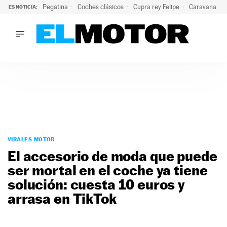
Pegatina
Coches clásicos
Cupra rey Felipe
Caravana lig
ES NOTICIA:
LO ÚLTIMO
¿Conocías esta pegatina de moda?: puede salvar tu coche d
LO ÚLTIMO
¿Conocías esta pegatina de moda?: puede salvar tu coche de
ACTUALIDAD
ELÉCTRICOS
CONDUCIR
PRUEBAS
Saltar
VIRALES
al
VIRALES MOTOR
PODCAST
contenido
El accesorio de moda que puede
MOTOS
ser mortal en el coche ya tiene
TECNOLOGÍA
solución: cuesta 10 euros y
SUPERCOCHES
MOTORTV
arrasa en TikTok
PREMIOS
SERVICIOS