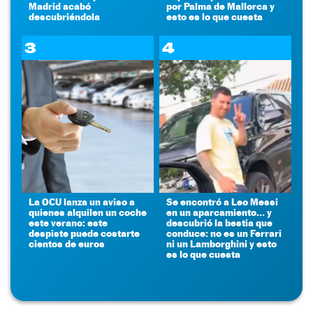
Madrid acabó
por Palma de Mallorca y
descubriéndola
esto es lo que cuesta
3
4
La OCU lanza un aviso a
Se encontró a Leo Messi
quienes alquilen un coche
en un aparcamiento... y
este verano: este
descubrió la bestia que
despiste puede costarte
conduce: no es un Ferrari
cientos de euros
ni un Lamborghini y esto
es lo que cuesta