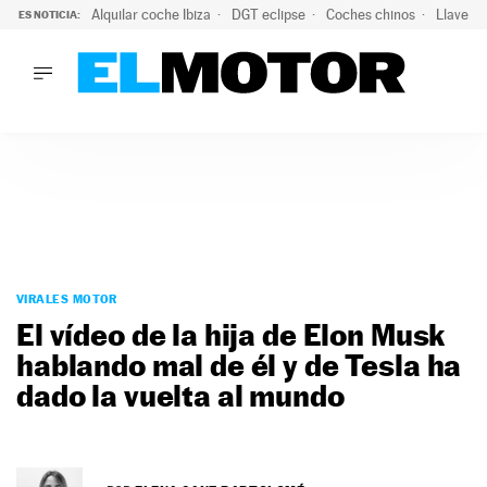
Alquilar coche Ibiza
DGT eclipse
Coches chinos
Llaves 
ES NOTICIA:
LO ÚLTIMO
Hongqi prepara su desembarco en España: SUV eléctricos c
LO ÚLTIMO
Hongqi prepara su desembarco en España: SUV eléctricos c
ACTUALIDAD
ELÉCTRICOS
CONDUCIR
PRUEBAS
Saltar
VIRALES
al
VIRALES MOTOR
PODCAST
contenido
El vídeo de la hija de Elon Musk
MOTOS
hablando mal de él y de Tesla ha
TECNOLOGÍA
dado la vuelta al mundo
SUPERCOCHES
MOTORTV
PREMIOS
SERVICIOS