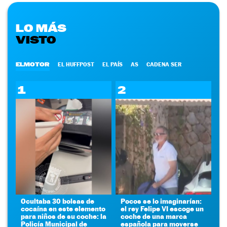
LO MÁS
VISTO
ELMOTOR
EL HUFFPOST
EL PAÍS
AS
CADENA SER
1
2
Ocultaba 30 bolsas de
Pocos se lo imaginarían:
cocaína en este elemento
el rey Felipe VI escoge un
para niños de su coche: la
coche de una marca
Policía Municipal de
española para moverse