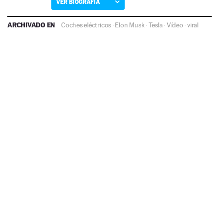
VER BIOGRAFÍA
ARCHIVADO EN
Coches eléctricos
·
Elon Musk
·
Tesla
·
Vídeo
·
viral