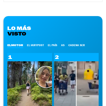
LO MÁS
VISTO
ELMOTOR
EL HUFFPOST
EL PAÍS
AS
CADENA SER
1
2