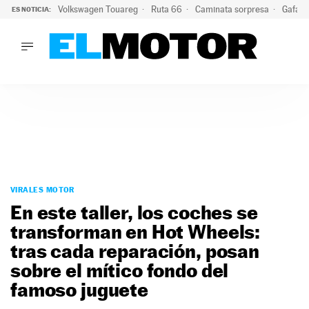
Volkswagen Touareg
Ruta 66
Caminata sorpresa
Gafas 
ES NOTICIA:
LO ÚLTIMO
Ni se te ocurra usar las gafas del eclipse al volante: el moti
LO ÚLTIMO
Ni se te ocurra usar las gafas del eclipse al volante: el motiv
ACTUALIDAD
ELÉCTRICOS
CONDUCIR
PRUEBAS
Saltar
VIRALES
al
VIRALES MOTOR
PODCAST
contenido
En este taller, los coches se
MOTOS
transforman en Hot Wheels:
TECNOLOGÍA
tras cada reparación, posan
SUPERCOCHES
MOTORTV
sobre el mítico fondo del
PREMIOS
famoso juguete
SERVICIOS