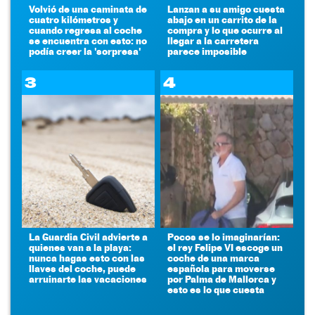
Volvió de una caminata de
Lanzan a su amigo cuesta
cuatro kilómetros y
abajo en un carrito de la
cuando regresa al coche
compra y lo que ocurre al
se encuentra con esto: no
llegar a la carretera
podía creer la 'sorpresa'
parece imposible
3
4
La Guardia Civil advierte a
Pocos se lo imaginarían:
quienes van a la playa:
el rey Felipe VI escoge un
nunca hagas esto con las
coche de una marca
llaves del coche, puede
española para moverse
arruinarte las vacaciones
por Palma de Mallorca y
esto es lo que cuesta