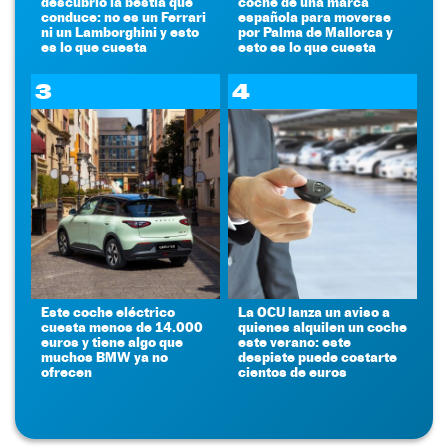
descubrió la bestia que
coche de una marca
conduce: no es un Ferrari
española para moverse
ni un Lamborghini y esto
por Palma de Mallorca y
es lo que cuesta
esto es lo que cuesta
3
4
Este coche eléctrico
La OCU lanza un aviso a
cuesta menos de 14.000
quienes alquilen un coche
euros y tiene algo que
este verano: este
muchos BMW ya no
despiste puede costarte
ofrecen
cientos de euros