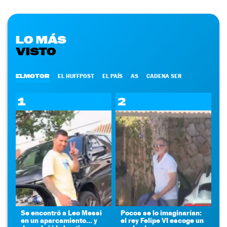
LO MÁS
VISTO
ELMOTOR
EL HUFFPOST
EL PAÍS
AS
CADENA SER
1
2
Se encontró a Leo Messi
Pocos se lo imaginarían:
en un aparcamiento... y
el rey Felipe VI escoge un