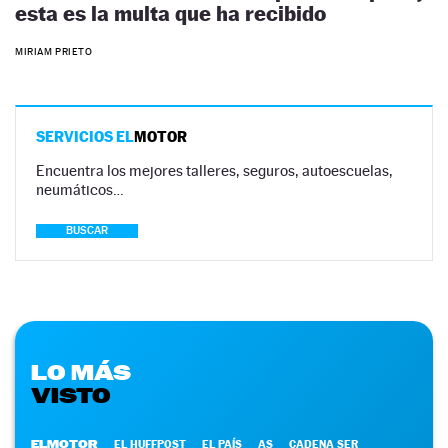
esta es la multa que ha recibido
MIRIAM PRIETO
SERVICIOS EL
MOTOR
Encuentra los mejores talleres, seguros, autoescuelas,
neumáticos…
BUSCAR
LO MÁS
VISTO
ELMOTOR
EL HUFFPOST
EL PAÍS
AS
CADENA SER