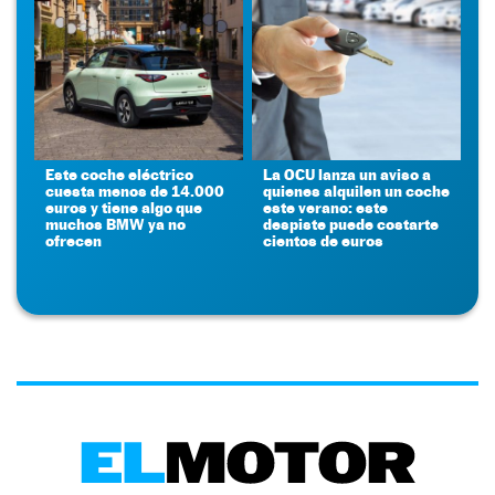
Este coche eléctrico
La OCU lanza un aviso a
cuesta menos de 14.000
quienes alquilen un coche
euros y tiene algo que
este verano: este
muchos BMW ya no
despiste puede costarte
ofrecen
cientos de euros