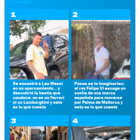
1
2
Se encontró a Leo Messi
Pocos se lo imaginarían:
en un aparcamiento... y
el rey Felipe VI escoge un
descubrió la bestia que
coche de una marca
conduce: no es un Ferrari
española para moverse
ni un Lamborghini y esto
por Palma de Mallorca y
es lo que cuesta
esto es lo que cuesta
3
4