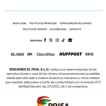
AVISO LEGAL
POLÍTICA DE PRIVACIDAD
CONFIGURACIÓN DE COOKIES
POLÍTICA DE COOKIES
ACCESIBILIDAD
CONTACTO
SÍGUENOS:
EDICIONES EL PAIS, S.L.U.
realiza una reserva expresa de las
reproducciones y usos de las obras y otras prestaciones accesibles
desde este sitio web a medios de lectura mecánica u otros medios
que resulten adecuados a tal fin de conformidad con el artículo 67.3
del Real Decreto-ley 24/2021, de 2 de noviembre.