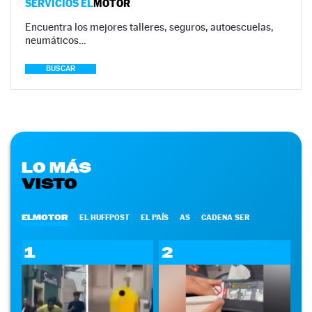
SERVICIOS EL
MOTOR
Encuentra los mejores talleres, seguros, autoescuelas,
neumáticos…
BUSCAR
LO MÁS
VISTO
ELMOTOR
EL HUFFPOST
EL PAÍS
AS
CADENA SER
1
2