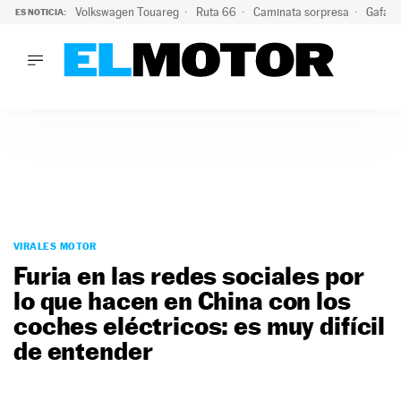
Volkswagen Touareg
Ruta 66
Caminata sorpresa
Gafas 
ES NOTICIA:
LO ÚLTIMO
Ni se te ocurra usar las gafas del eclipse al volante: el moti
LO ÚLTIMO
Ni se te ocurra usar las gafas del eclipse al volante: el motiv
ACTUALIDAD
ELÉCTRICOS
CONDUCIR
PRUEBAS
Saltar
VIRALES
al
VIRALES MOTOR
PODCAST
contenido
Furia en las redes sociales por
MOTOS
lo que hacen en China con los
TECNOLOGÍA
coches eléctricos: es muy difícil
SUPERCOCHES
MOTORTV
de entender
PREMIOS
SERVICIOS