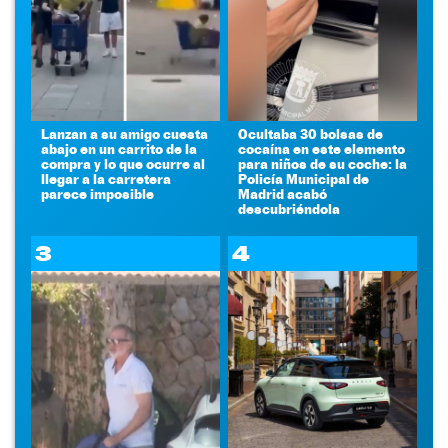
Lanzan a su amigo cuesta
Ocultaba 30 bolsas de
abajo en un carrito de la
cocaína en este elemento
compra y lo que ocurre al
para niños de su coche: la
llegar a la carretera
Policía Municipal de
parece imposible
Madrid acabó
descubriéndola
3
4