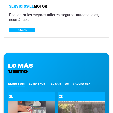
SERVICIOS EL
MOTOR
Encuentra los mejores talleres, seguros, autoescuelas,
neumáticos…
BUSCAR
LO MÁS
VISTO
ELMOTOR
EL HUFFPOST
EL PAÍS
AS
CADENA SER
1
2