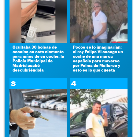
Ocultaba 30 bolsas de
Pocos se lo imaginarían:
cocaína en este elemento
el rey Felipe VI escoge un
para niños de su coche: la
coche de una marca
Policía Municipal de
española para moverse
Madrid acabó
por Palma de Mallorca y
descubriéndola
esto es lo que cuesta
3
4