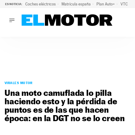
Coches eléctricos
Matrícula españa
Plan Auto+
VTC
ES NOTICIA:
LO ÚLTIMO
La Lista Blanca del Programa Auto+: todos los coches eléct
LO ÚLTIMO
La Lista Blanca del Programa Auto+: todos los coches eléctr
ACTUALIDAD
ELÉCTRICOS
CONDUCIR
PRUEBAS
Saltar
VIRALES
al
VIRALES MOTOR
PODCAST
contenido
Una moto camuflada lo pilla
MOTOS
haciendo esto y la pérdida de
TECNOLOGÍA
puntos es de las que hacen
SUPERCOCHES
MOTORTV
época: en la DGT no se lo creen
PREMIOS
SERVICIOS