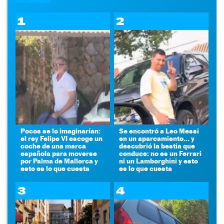
1
2
Pocos se lo imaginarían:
Se encontró a Leo Messi
el rey Felipe VI escoge un
en un aparcamiento... y
coche de una marca
descubrió la bestia que
española para moverse
conduce: no es un Ferrari
por Palma de Mallorca y
ni un Lamborghini y esto
esto es lo que cuesta
es lo que cuesta
3
4