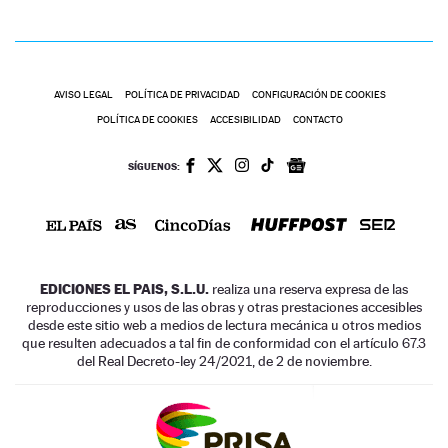
AVISO LEGAL
POLÍTICA DE PRIVACIDAD
CONFIGURACIÓN DE COOKIES
POLÍTICA DE COOKIES
ACCESIBILIDAD
CONTACTO
SÍGUENOS:
EDICIONES EL PAIS, S.L.U.
realiza una reserva expresa de las
reproducciones y usos de las obras y otras prestaciones accesibles
desde este sitio web a medios de lectura mecánica u otros medios
que resulten adecuados a tal fin de conformidad con el artículo 67.3
del Real Decreto-ley 24/2021, de 2 de noviembre.