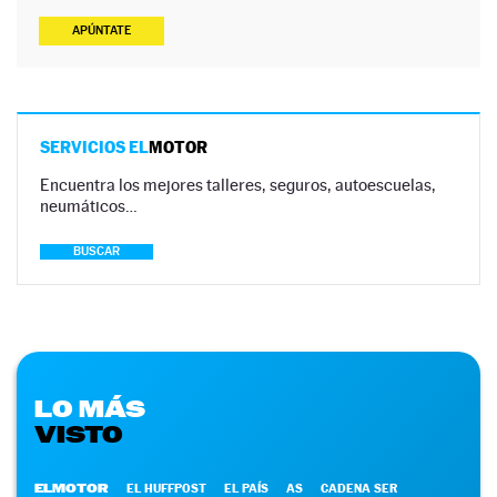
APÚNTATE
SERVICIOS EL
MOTOR
Encuentra los mejores talleres, seguros, autoescuelas,
neumáticos…
BUSCAR
LO MÁS
VISTO
ELMOTOR
EL HUFFPOST
EL PAÍS
AS
CADENA SER