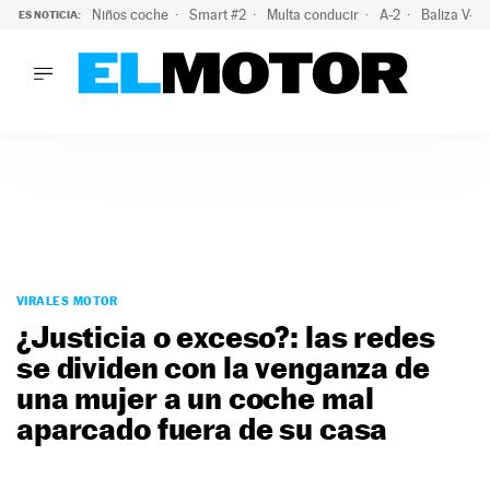
Niños coche
Smart #2
Multa conducir
A-2
Baliza V-1
ES NOTICIA:
LO ÚLTIMO
El probable colapso tras el eclipse: la DGT prevé un millón 
LO ÚLTIMO
El probable colapso tras el eclipse: la DGT prevé un millón 
ACTUALIDAD
ELÉCTRICOS
CONDUCIR
PRUEBAS
Saltar
VIRALES
al
VIRALES MOTOR
PODCAST
contenido
¿Justicia o exceso?: las redes
MOTOS
se dividen con la venganza de
TECNOLOGÍA
una mujer a un coche mal
SUPERCOCHES
MOTORTV
aparcado fuera de su casa
PREMIOS
SERVICIOS