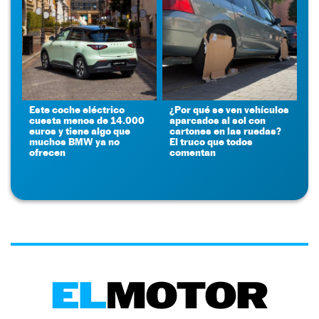
Este coche eléctrico
¿Por qué se ven vehículos
cuesta menos de 14.000
aparcados al sol con
euros y tiene algo que
cartones en las ruedas?
muchos BMW ya no
El truco que todos
ofrecen
comentan