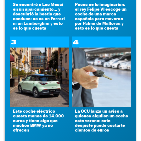
Se encontró a Leo Messi
Pocos se lo imaginarían:
en un aparcamiento... y
el rey Felipe VI escoge un
descubrió la bestia que
coche de una marca
conduce: no es un Ferrari
española para moverse
ni un Lamborghini y esto
por Palma de Mallorca y
es lo que cuesta
esto es lo que cuesta
3
4
Este coche eléctrico
La OCU lanza un aviso a
cuesta menos de 14.000
quienes alquilen un coche
euros y tiene algo que
este verano: este
muchos BMW ya no
despiste puede costarte
ofrecen
cientos de euros