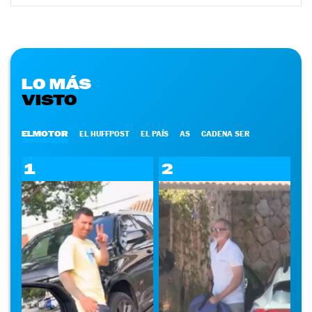
LO MÁS
VISTO
ELMOTOR
EL HUFFPOST
EL PAÍS
AS
CADENA SER
1
2