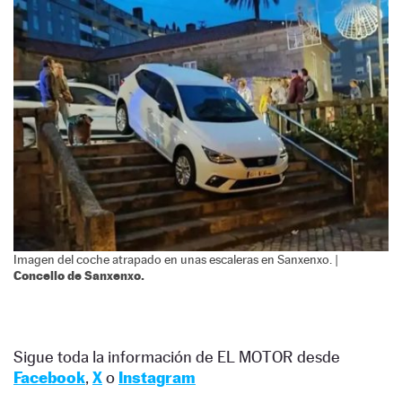
Imagen del coche atrapado en unas escaleras en Sanxenxo. |
Concello de Sanxenxo.
Sigue toda la información de EL MOTOR desde
Facebook
,
X
o
Instagram