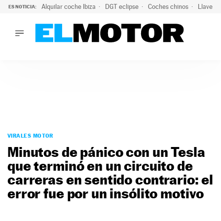
Alquilar coche Ibiza
DGT eclipse
Coches chinos
Llaves 
ES NOTICIA:
LO ÚLTIMO
El probable colapso tras el eclipse: la DGT prevé un millón 
LO ÚLTIMO
El probable colapso tras el eclipse: la DGT prevé un millón 
ACTUALIDAD
ELÉCTRICOS
CONDUCIR
PRUEBAS
Saltar
VIRALES
al
VIRALES MOTOR
PODCAST
contenido
Minutos de pánico con un Tesla
MOTOS
que terminó en un circuito de
TECNOLOGÍA
carreras en sentido contrario: el
SUPERCOCHES
MOTORTV
error fue por un insólito motivo
PREMIOS
SERVICIOS