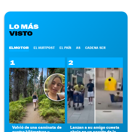
LO MÁS
VISTO
ELMOTOR
EL HUFFPOST
EL PAÍS
AS
CADENA SER
1
2
Volvió de una caminata de
Lanzan a su amigo cuesta
cuatro kilómetros y
abajo en un carrito de la