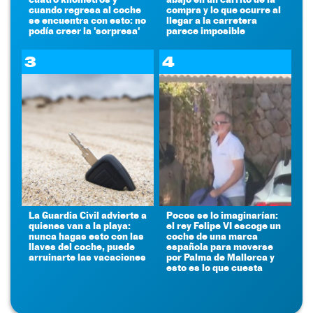
cuando regresa al coche
compra y lo que ocurre al
se encuentra con esto: no
llegar a la carretera
podía creer la 'sorpresa'
parece imposible
3
4
La Guardia Civil advierte a
Pocos se lo imaginarían:
quienes van a la playa:
el rey Felipe VI escoge un
nunca hagas esto con las
coche de una marca
llaves del coche, puede
española para moverse
arruinarte las vacaciones
por Palma de Mallorca y
esto es lo que cuesta