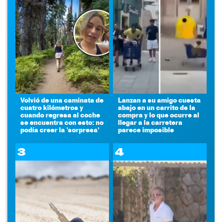
Volvió de una caminata de
Lanzan a su amigo cuesta
cuatro kilómetros y
abajo en un carrito de la
cuando regresa al coche
compra y lo que ocurre al
se encuentra con esto: no
llegar a la carretera
podía creer la 'sorpresa'
parece imposible
3
4