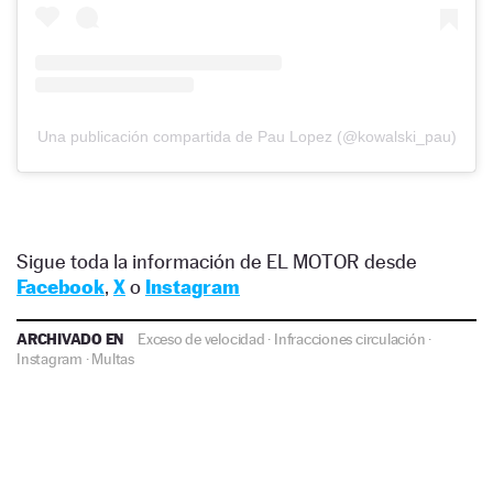
Una publicación compartida de Pau Lopez (@kowalski_pau)
Sigue toda la información de EL MOTOR desde
Facebook
,
X
o
Instagram
ARCHIVADO EN
Exceso de velocidad
·
Infracciones circulación
·
Instagram
·
Multas