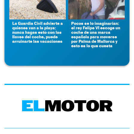
La Guardia Civil advierte a
Pocos se lo imaginarían:
quienes van a la playa:
el rey Felipe VI escoge un
nunca hagas esto con las
coche de una marca
llaves del coche, puede
española para moverse
arruinarte las vacaciones
por Palma de Mallorca y
esto es lo que cuesta