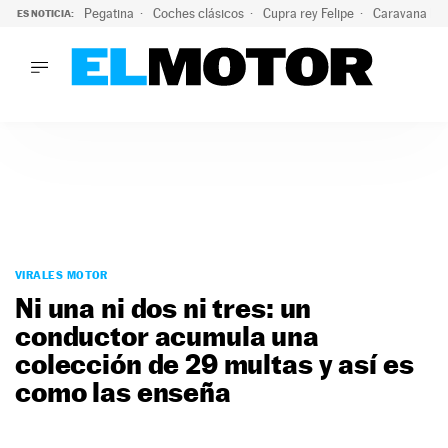
Pegatina
Coches clásicos
Cupra rey Felipe
Caravana lig
ES NOTICIA:
LO ÚLTIMO
¿Conocías esta pegatina de moda?: puede salvar tu coche d
LO ÚLTIMO
¿Conocías esta pegatina de moda?: puede salvar tu coche de
ACTUALIDAD
ELÉCTRICOS
CONDUCIR
PRUEBAS
Saltar
VIRALES
al
VIRALES MOTOR
PODCAST
contenido
Ni una ni dos ni tres: un
MOTOS
conductor acumula una
TECNOLOGÍA
colección de 29 multas y así es
SUPERCOCHES
MOTORTV
como las enseña
PREMIOS
SERVICIOS