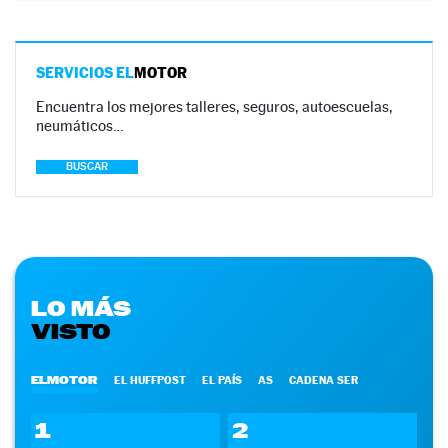
SERVICIOS EL
MOTOR
Encuentra los mejores talleres, seguros, autoescuelas,
neumáticos…
BUSCAR
LO MÁS
VISTO
ELMOTOR
EL HUFFPOST
EL PAÍS
AS
CADENA SER
1
2