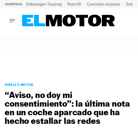
Volkswagen Touareg
Ruta 66
Caminata sorpresa
Gafas 
ES NOTICIA:
LO ÚLTIMO
Ni se te ocurra usar las gafas del eclipse al volante: el moti
LO ÚLTIMO
Ni se te ocurra usar las gafas del eclipse al volante: el motiv
ACTUALIDAD
ELÉCTRICOS
CONDUCIR
PRUEBAS
Saltar
VIRALES
al
VIRALES MOTOR
PODCAST
contenido
“Aviso, no doy mi
MOTOS
consentimiento”: la última nota
TECNOLOGÍA
en un coche aparcado que ha
SUPERCOCHES
MOTORTV
hecho estallar las redes
PREMIOS
SERVICIOS