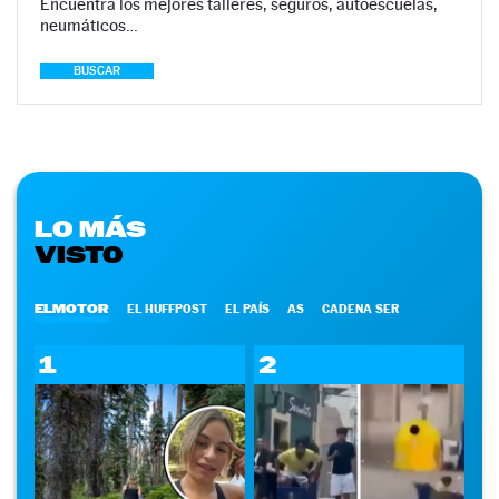
Encuentra los mejores talleres, seguros, autoescuelas,
neumáticos…
BUSCAR
LO MÁS
VISTO
ELMOTOR
EL HUFFPOST
EL PAÍS
AS
CADENA SER
1
2