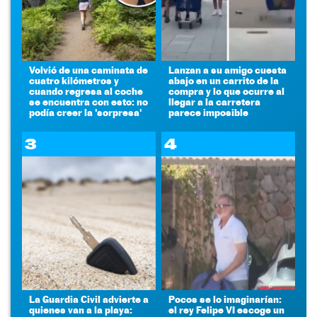
Volvió de una caminata de
Lanzan a su amigo cuesta
cuatro kilómetros y
abajo en un carrito de la
cuando regresa al coche
compra y lo que ocurre al
se encuentra con esto: no
llegar a la carretera
podía creer la 'sorpresa'
parece imposible
3
4
La Guardia Civil advierte a
Pocos se lo imaginarían:
quienes van a la playa:
el rey Felipe VI escoge un