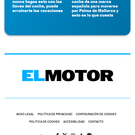
nunca hagas esto con las
coche de una marca
llaves del coche, puede
española para moverse
arruinarte las vacaciones
por Palma de Mallorca y
esto es lo que cuesta
AVISO LEGAL
POLÍTICA DE PRIVACIDAD
CONFIGURACIÓN DE COOKIES
POLÍTICA DE COOKIES
ACCESIBILIDAD
CONTACTO