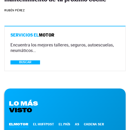
RUBÉN PÉREZ
SERVICIOS EL
MOTOR
Encuentra los mejores talleres, seguros, autoescuelas,
neumáticos…
BUSCAR
LO MÁS
VISTO
ELMOTOR
EL HUFFPOST
EL PAÍS
AS
CADENA SER