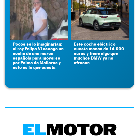
Pocos se lo imaginarían:
Este coche eléctrico
el rey Felipe VI escoge un
cuesta menos de 14.000
coche de una marca
euros y tiene algo que
española para moverse
muchos BMW ya no
por Palma de Mallorca y
ofrecen
esto es lo que cuesta