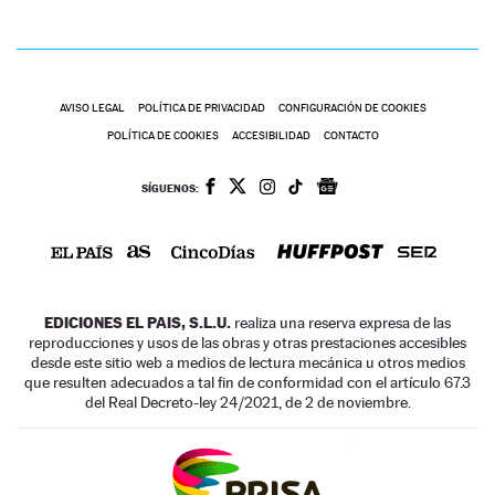
AVISO LEGAL
POLÍTICA DE PRIVACIDAD
CONFIGURACIÓN DE COOKIES
POLÍTICA DE COOKIES
ACCESIBILIDAD
CONTACTO
SÍGUENOS:
EDICIONES EL PAIS, S.L.U.
realiza una reserva expresa de las
reproducciones y usos de las obras y otras prestaciones accesibles
desde este sitio web a medios de lectura mecánica u otros medios
que resulten adecuados a tal fin de conformidad con el artículo 67.3
del Real Decreto-ley 24/2021, de 2 de noviembre.