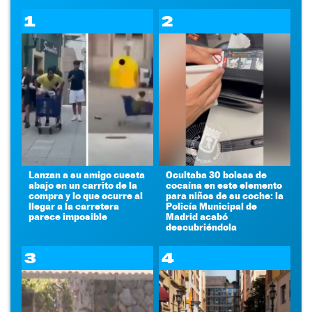
1
2
Lanzan a su amigo cuesta
Ocultaba 30 bolsas de
abajo en un carrito de la
cocaína en este elemento
compra y lo que ocurre al
para niños de su coche: la
llegar a la carretera
Policía Municipal de
parece imposible
Madrid acabó
descubriéndola
3
4