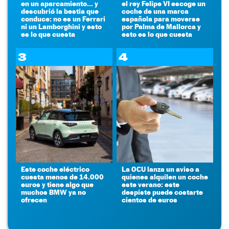
en un aparcamiento... y
el rey Felipe VI escoge un
descubrió la bestia que
coche de una marca
conduce: no es un Ferrari
española para moverse
ni un Lamborghini y esto
por Palma de Mallorca y
es lo que cuesta
esto es lo que cuesta
3
4
Este coche eléctrico
La OCU lanza un aviso a
cuesta menos de 14.000
quienes alquilen un coche
euros y tiene algo que
este verano: este
muchos BMW ya no
despiste puede costarte
ofrecen
cientos de euros