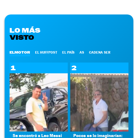
LO MÁS
VISTO
ELMOTOR
EL HUFFPOST
EL PAÍS
AS
CADENA SER
1
2
Se encontró a Leo Messi
Pocos se lo imaginarían: