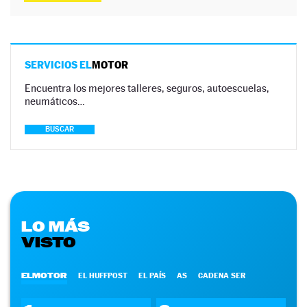
SERVICIOS EL
MOTOR
Encuentra los mejores talleres, seguros, autoescuelas,
neumáticos…
BUSCAR
LO MÁS
VISTO
ELMOTOR
EL HUFFPOST
EL PAÍS
AS
CADENA SER