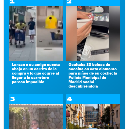
1
2
Lanzan a su amigo cuesta
Ocultaba 30 bolsas de
abajo en un carrito de la
cocaína en este elemento
compra y lo que ocurre al
para niños de su coche: la
llegar a la carretera
Policía Municipal de
parece imposible
Madrid acabó
descubriéndola
3
4