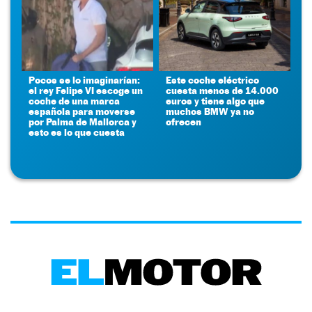
Pocos se lo imaginarían:
Este coche eléctrico
el rey Felipe VI escoge un
cuesta menos de 14.000
coche de una marca
euros y tiene algo que
española para moverse
muchos BMW ya no
por Palma de Mallorca y
ofrecen
esto es lo que cuesta