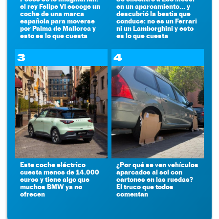
el rey Felipe VI escoge un
en un aparcamiento... y
coche de una marca
descubrió la bestia que
española para moverse
conduce: no es un Ferrari
por Palma de Mallorca y
ni un Lamborghini y esto
esto es lo que cuesta
es lo que cuesta
3
4
Este coche eléctrico
¿Por qué se ven vehículos
cuesta menos de 14.000
aparcados al sol con
euros y tiene algo que
cartones en las ruedas?
muchos BMW ya no
El truco que todos
ofrecen
comentan