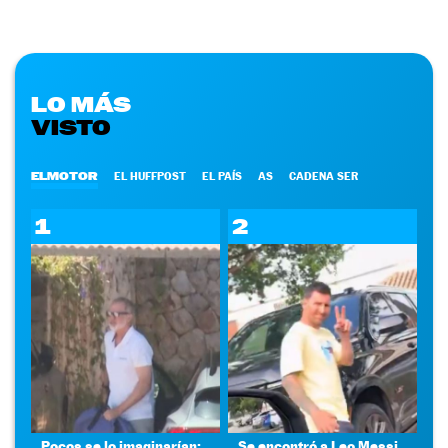
LO MÁS
VISTO
ELMOTOR
EL HUFFPOST
EL PAÍS
AS
CADENA SER
1
2
Pocos se lo imaginarían:
Se encontró a Leo Messi