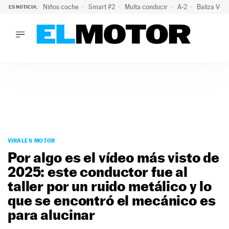
Niños coche
Smart #2
Multa conducir
A-2
Baliza V-1
ES NOTICIA:
LO ÚLTIMO
La OCU lanza un aviso a quienes alquilen un coche este vera
LO ÚLTIMO
La OCU lanza un aviso a quienes alquilen un coche este vera
ACTUALIDAD
ELÉCTRICOS
CONDUCIR
PRUEBAS
Saltar
VIRALES
al
VIRALES MOTOR
PODCAST
contenido
Por algo es el vídeo más visto de
MOTOS
2025: este conductor fue al
TECNOLOGÍA
taller por un ruido metálico y lo
SUPERCOCHES
MOTORTV
que se encontró el mecánico es
PREMIOS
para alucinar
SERVICIOS