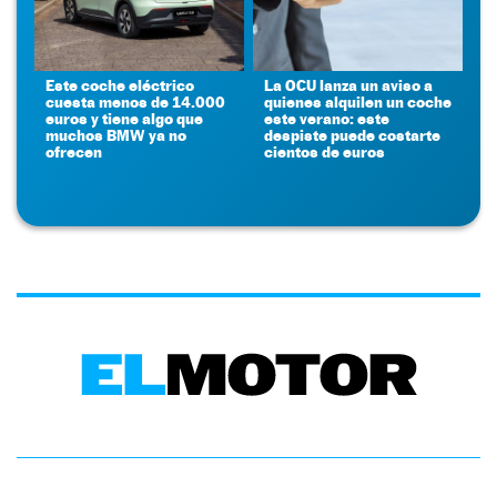
Este coche eléctrico
La OCU lanza un aviso a
cuesta menos de 14.000
quienes alquilen un coche
euros y tiene algo que
este verano: este
muchos BMW ya no
despiste puede costarte
ofrecen
cientos de euros