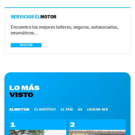
SERVICIOS EL
MOTOR
Encuentra los mejores talleres, seguros, autoescuelas,
neumáticos…
BUSCAR
LO MÁS
VISTO
ELMOTOR
EL HUFFPOST
EL PAÍS
AS
CADENA SER
1
2