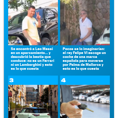
Se encontró a Leo Messi
Pocos se lo imaginarían:
en un aparcamiento... y
el rey Felipe VI escoge un
descubrió la bestia que
coche de una marca
conduce: no es un Ferrari
española para moverse
ni un Lamborghini y esto
por Palma de Mallorca y
es lo que cuesta
esto es lo que cuesta
3
4