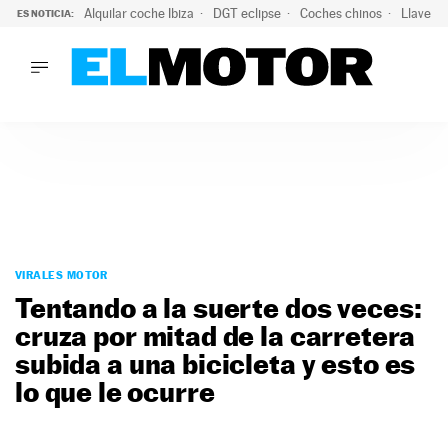
Alquilar coche Ibiza
DGT eclipse
Coches chinos
Llaves 
ES NOTICIA:
LO ÚLTIMO
El probable colapso tras el eclipse: la DGT prevé un millón 
LO ÚLTIMO
El probable colapso tras el eclipse: la DGT prevé un millón 
ACTUALIDAD
ELÉCTRICOS
CONDUCIR
PRUEBAS
Saltar
VIRALES
al
VIRALES MOTOR
PODCAST
contenido
Tentando a la suerte dos veces:
MOTOS
cruza por mitad de la carretera
TECNOLOGÍA
subida a una bicicleta y esto es
SUPERCOCHES
MOTORTV
lo que le ocurre
PREMIOS
SERVICIOS