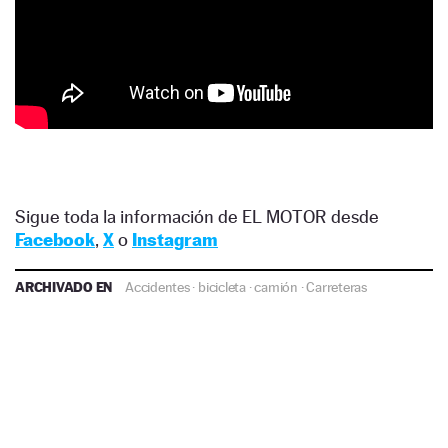
Sigue toda la información de EL MOTOR desde
Facebook
,
X
o
Instagram
ARCHIVADO EN
Accidentes
·
bicicleta
·
camión
·
Carreteras