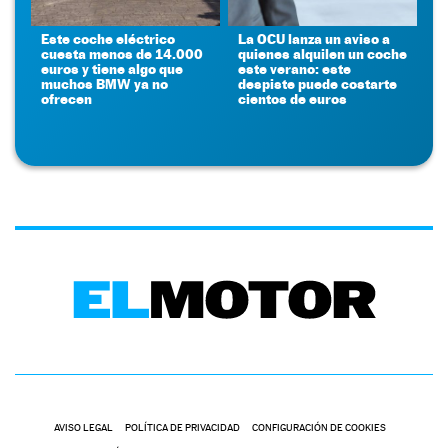
Este coche eléctrico
La OCU lanza un aviso a
cuesta menos de 14.000
quienes alquilen un coche
euros y tiene algo que
este verano: este
muchos BMW ya no
despiste puede costarte
ofrecen
cientos de euros
AVISO LEGAL
POLÍTICA DE PRIVACIDAD
CONFIGURACIÓN DE COOKIES