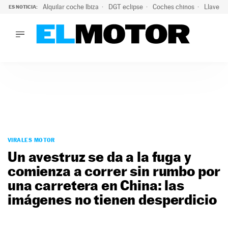
Alquilar coche Ibiza
DGT eclipse
Coches chinos
Llaves 
ES NOTICIA:
LO ÚLTIMO
El probable colapso tras el eclipse: la DGT prevé un millón 
LO ÚLTIMO
El probable colapso tras el eclipse: la DGT prevé un millón 
ACTUALIDAD
ELÉCTRICOS
CONDUCIR
PRUEBAS
Saltar
VIRALES
al
VIRALES MOTOR
PODCAST
contenido
Un avestruz se da a la fuga y
MOTOS
comienza a correr sin rumbo por
TECNOLOGÍA
una carretera en China: las
SUPERCOCHES
MOTORTV
imágenes no tienen desperdicio
PREMIOS
SERVICIOS