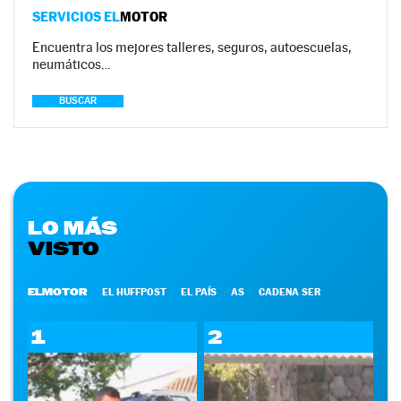
SERVICIOS EL
MOTOR
Encuentra los mejores talleres, seguros, autoescuelas,
neumáticos…
BUSCAR
LO MÁS
VISTO
ELMOTOR
EL HUFFPOST
EL PAÍS
AS
CADENA SER
1
2