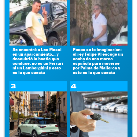
Se encontró a Leo Messi
Pocos se lo imaginarían:
en un aparcamiento... y
el rey Felipe VI escoge un
descubrió la bestia que
coche de una marca
conduce: no es un Ferrari
española para moverse
ni un Lamborghini y esto
por Palma de Mallorca y
es lo que cuesta
esto es lo que cuesta
3
4