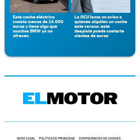
Este coche eléctrico
La OCU lanza un aviso a
cuesta menos de 14.000
quienes alquilen un coche
euros y tiene algo que
este verano: este
muchos BMW ya no
despiste puede costarte
ofrecen
cientos de euros
AVISO LEGAL
POLÍTICA DE PRIVACIDAD
CONFIGURACIÓN DE COOKIES