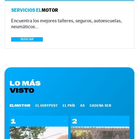
SERVICIOS EL
MOTOR
Encuentra los mejores talleres, seguros, autoescuelas,
neumáticos…
BUSCAR
LO MÁS
VISTO
ELMOTOR
EL HUFFPOST
EL PAÍS
AS
CADENA SER
1
2