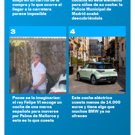
compra y lo que ocurre al
para niños de su coche: la
llegar a la carretera
Policía Municipal de
parece imposible
Madrid acabó
descubriéndola
3
4
Pocos se lo imaginarían:
Este coche eléctrico
el rey Felipe VI escoge un
cuesta menos de 14.000
coche de una marca
euros y tiene algo que
española para moverse
muchos BMW ya no
por Palma de Mallorca y
ofrecen
esto es lo que cuesta