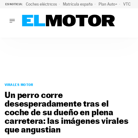
Coches eléctricos
Matrícula españa
Plan Auto+
VTC
ES NOTICIA:
LO ÚLTIMO
La Lista Blanca del Programa Auto+: todos los coches eléct
LO ÚLTIMO
La Lista Blanca del Programa Auto+: todos los coches eléctr
ACTUALIDAD
ELÉCTRICOS
CONDUCIR
PRUEBAS
Saltar
VIRALES
al
VIRALES MOTOR
PODCAST
contenido
Un perro corre
MOTOS
desesperadamente tras el
TECNOLOGÍA
coche de su dueño en plena
SUPERCOCHES
MOTORTV
carretera: las imágenes virales
PREMIOS
que angustian
SERVICIOS