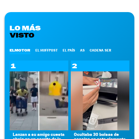
LO MÁS
VISTO
ELMOTOR
EL HUFFPOST
EL PAÍS
AS
CADENA SER
1
2
Lanzan a su amigo cuesta
Ocultaba 30 bolsas de
abajo en un carrito de la
cocaína en este elemento