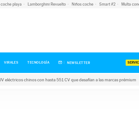
 coche playa
Lamborghini Revuelto
Niños coche
Smart #2
Multa con
SERVIC
VIRALES
TECNOLOGÍA
NEWSLETTER
V eléctricos chinos con hasta 551 CV que desafían a las marcas prémium
tricos chinos con hasta 551 CV que desafían a las marcas prém