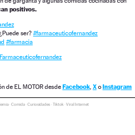
ión de garganta y algunas comidas cocinadas con
an positivos.
andez
 ¿Puede ser?
#farmaceuticofernandez
ud
#farmacia
– Farmaceuticofernandez
ción de EL MOTOR desde
Facebook
,
X
o
Instagram
lemia
Comida
Curiosidades
Tiktok
Viral Internet
·
·
·
·