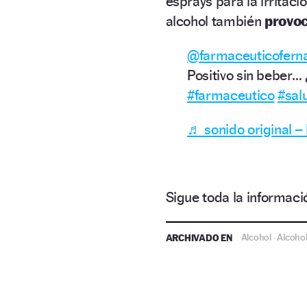
esprays para la irritac
alcohol también
provoc
@farmaceuticofern
Positivo sin beber…
#farmaceutico
#sal
♬ sonido original 
Sigue toda la informa
ARCHIVADO EN
Alcohol
Alcoho
·