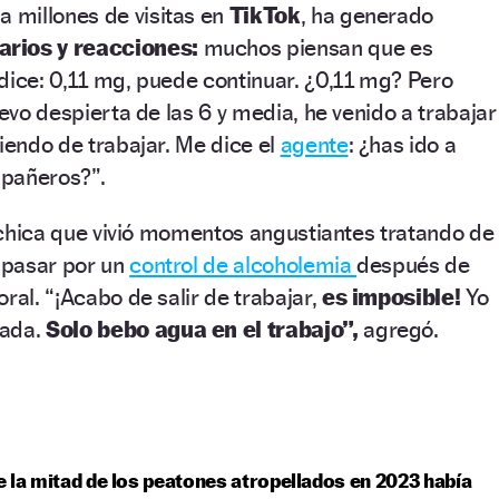
a millones de visitas en
TikTok
, ha generado
rios y reacciones:
muchos piensan que es
dice: 0,11 mg, puede continuar. ¿0,11 mg? Pero
levo despierta de las 6 y media, he venido a trabajar
liendo de trabajar. Me dice el
agente
: ¿has ido a
mpañeros?”.
ta chica que vivió momentos angustiantes tratando de
l pasar por un
control de alcoholemia
después de
ral. “¡Acabo de salir de trabajar,
es imposible!
Yo
ada.
Solo bebo agua en el trabajo”,
agregó.
 la mitad de los peatones atropellados en 2023 había