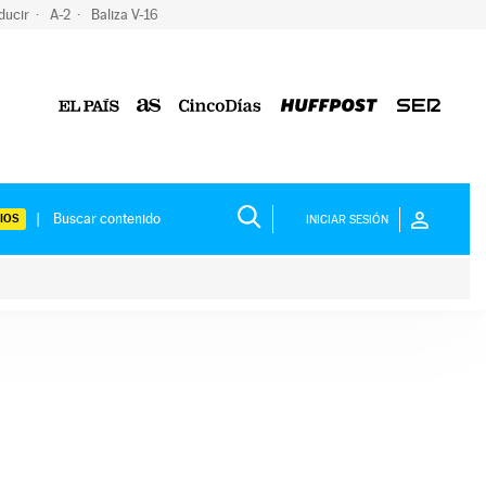
ducir
A-2
Baliza V-16
IOS
INICIAR SESIÓN
ium