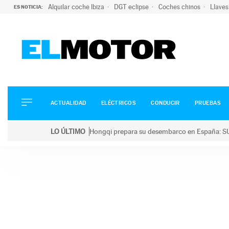
Alquilar coche Ibiza
DGT eclipse
Coches chinos
Llaves
ES NOTICIA:
ACTUALIDAD
ELÉCTRICOS
CONDUCIR
ACTUALIDAD
ELÉCTRICOS
CONDUCIR
PRUEBAS
PRUEBAS
Saltar
VIRALES
LO ÚLTIMO
Hongqi prepara su desembarco en España: SU
al
PODCAST
LO ÚLTIMO
Hongqi prepara su desembarco en España: SUV eléc
contenido
MOTOS
TECNOLOGÍA
SUPERCOCHES
MOTORTV
PREMIOS
SERVICIOS