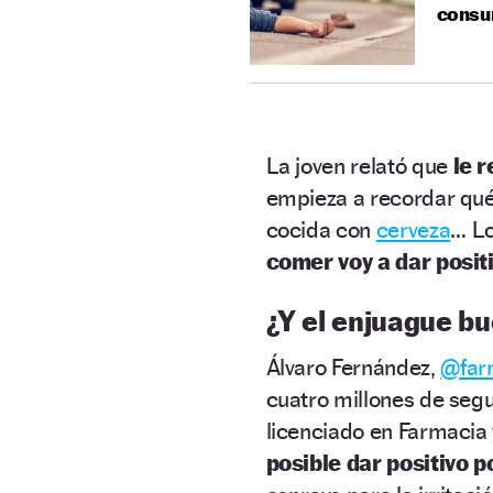
consu
La joven relató que
le r
empieza a recordar qué 
cocida con
cerveza
… Lo
comer voy a dar posit
¿Y el enjuague bu
Álvaro Fernández,
@far
cuatro millones de segu
licenciado en Farmacia
posible dar positivo p