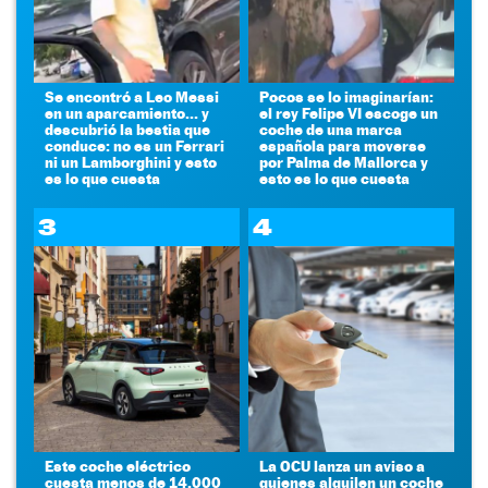
Se encontró a Leo Messi
Pocos se lo imaginarían:
en un aparcamiento... y
el rey Felipe VI escoge un
descubrió la bestia que
coche de una marca
conduce: no es un Ferrari
española para moverse
ni un Lamborghini y esto
por Palma de Mallorca y
es lo que cuesta
esto es lo que cuesta
3
4
Este coche eléctrico
La OCU lanza un aviso a
cuesta menos de 14.000
quienes alquilen un coche