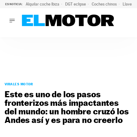
Alquilar coche Ibiza
DGT eclipse
Coches chinos
Llaves 
ES NOTICIA:
LO ÚLTIMO
El probable colapso tras el eclipse: la DGT prevé un millón 
LO ÚLTIMO
El probable colapso tras el eclipse: la DGT prevé un millón 
ACTUALIDAD
ELÉCTRICOS
CONDUCIR
PRUEBAS
Saltar
VIRALES
al
VIRALES MOTOR
PODCAST
contenido
Este es uno de los pasos
MOTOS
fronterizos más impactantes
TECNOLOGÍA
del mundo: un hombre cruzó los
SUPERCOCHES
MOTORTV
Andes así y es para no creerlo
PREMIOS
SERVICIOS