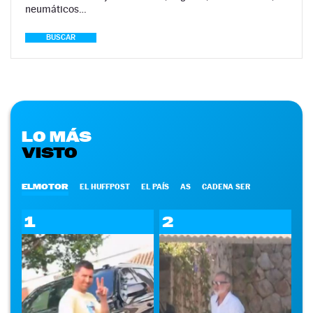
neumáticos…
BUSCAR
LO MÁS
VISTO
ELMOTOR
EL HUFFPOST
EL PAÍS
AS
CADENA SER
1
2