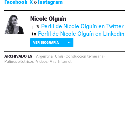
Facebook
,
X
o
Instagram
Nicole Olguín
Perfil de Nicole Olguín en Twitter
Perfil de Nicole Olguín en Linkedin
VER BIOGRAFÍA
ARCHIVADO EN
Argentina
·
Chile
·
Conducción temeraria
·
Patines eléctricos
·
Vídeos
·
Viral Internet