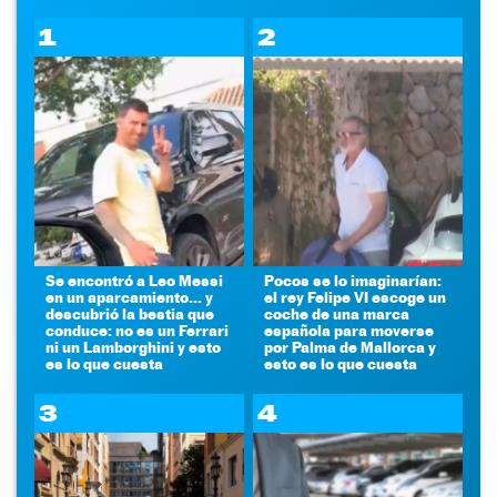
1
2
Se encontró a Leo Messi
Pocos se lo imaginarían:
en un aparcamiento... y
el rey Felipe VI escoge un
descubrió la bestia que
coche de una marca
conduce: no es un Ferrari
española para moverse
ni un Lamborghini y esto
por Palma de Mallorca y
es lo que cuesta
esto es lo que cuesta
3
4