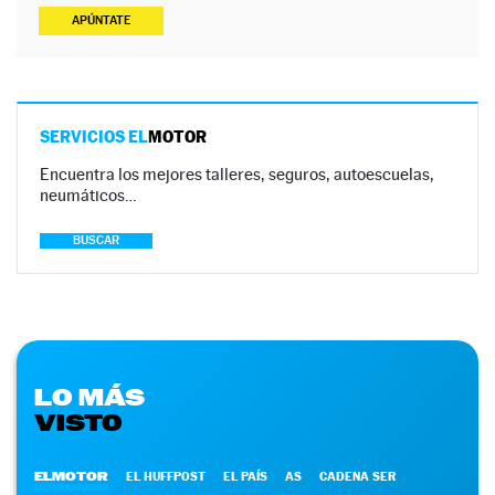
APÚNTATE
SERVICIOS EL
MOTOR
Encuentra los mejores talleres, seguros, autoescuelas,
neumáticos…
BUSCAR
LO MÁS
VISTO
ELMOTOR
EL HUFFPOST
EL PAÍS
AS
CADENA SER