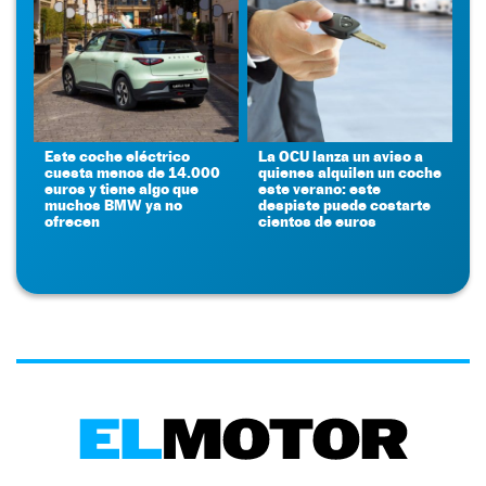
Este coche eléctrico
La OCU lanza un aviso a
cuesta menos de 14.000
quienes alquilen un coche
euros y tiene algo que
este verano: este
muchos BMW ya no
despiste puede costarte
ofrecen
cientos de euros