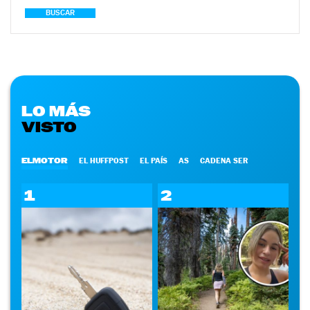
BUSCAR
LO MÁS
VISTO
ELMOTOR
EL HUFFPOST
EL PAÍS
AS
CADENA SER
1
2