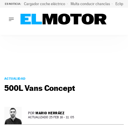
Cargador coche eléctrico
Multa conducir chanclas
Eclipse
ES NOTICIA:
LO ÚLTIMO
El hiperdeportivo que desafía todas las tendencias: V12 a
LO ÚLTIMO
El hiperdeportivo que desafía todas las tendencias: V12 at
ACTUALIDAD
ELÉCTRICOS
CONDUCIR
PRUEBAS
Saltar
VIRALES
al
ACTUALIDAD
PODCAST
contenido
500L Vans Concept
MOTOS
TECNOLOGÍA
SUPERCOCHES
MOTORTV
MARIO HERRÁEZ
POR
PREMIOS
ACTUALIZADO 25 FEB 16 - 11: 05
SERVICIOS