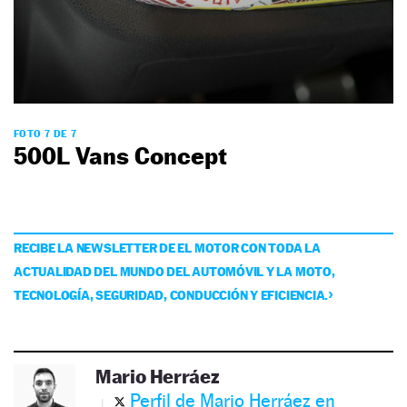
FOTO 7 DE 7
500L Vans Concept
RECIBE LA NEWSLETTER DE EL MOTOR CON TODA LA
ACTUALIDAD DEL MUNDO DEL AUTOMÓVIL Y LA MOTO,
TECNOLOGÍA, SEGURIDAD, CONDUCCIÓN Y EFICIENCIA.
Mario Herráez
Perfil de Mario Herráez en