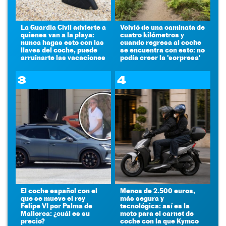
La Guardia Civil advierte a
Volvió de una caminata de
quienes van a la playa:
cuatro kilómetros y
nunca hagas esto con las
cuando regresa al coche
llaves del coche, puede
se encuentra con esto: no
arruinarte las vacaciones
podía creer la 'sorpresa'
3
4
El coche español con el
Menos de 2.500 euros,
que se mueve el rey
más segura y
Felipe VI por Palma de
tecnológica: así es la
Mallorca: ¿cuál es su
moto para el carnet de
precio?
coche con la que Kymco