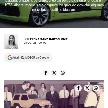
Estados Unidos y, para ello, creó un estudio de diseño local en
1973. Ahora, medio siglo después, ha querido desvelar algunos
NEWSLETTER
modelos que allí se idearon.
SÍGUENOS
ELENA SANZ BARTOLOMÉ
POR
08 OCT 23 - 09: 09
Añadir EL MOTOR en Google