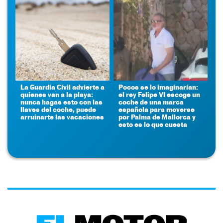
La Guardia Civil advierte a
Pocos se lo imaginarían:
quienes van a la playa:
el rey Felipe VI escoge un
nunca hagas esto con las
coche de una marca
llaves del coche, puede
española para moverse
arruinarte las vacaciones
por Palma de Mallorca y
esto es lo que cuesta