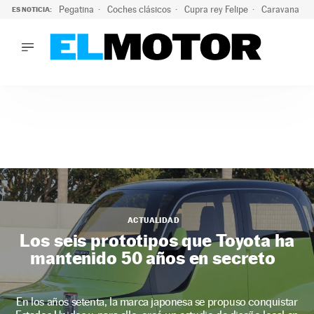
Pegatina
Coches clásicos
Cupra rey Felipe
Caravana lig
ES NOTICIA:
LO ÚLTIMO
¿Conocías esta pegatina de moda?: puede salvar tu coche d
LO ÚLTIMO
¿Conocías esta pegatina de moda?: puede salvar tu coche de
ACTUALIDAD
ELÉCTRICOS
CONDUCIR
PRUEBAS
Saltar
VIRALES
al
PODCAST
contenido
MOTOS
ACTUALIDAD
TECNOLOGÍA
Los seis prototipos que Toyota ha
SUPERCOCHES
mantenido 50 años en secreto
MOTORTV
PREMIOS
En los años setenta, la marca japonesa se propuso conquistar
SERVICIOS