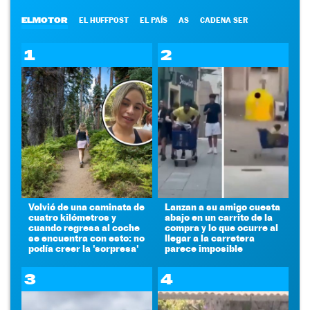
ELMOTOR
EL HUFFPOST
EL PAÍS
AS
CADENA SER
1
2
Volvió de una caminata de
Lanzan a su amigo cuesta
cuatro kilómetros y
abajo en un carrito de la
cuando regresa al coche
compra y lo que ocurre al
se encuentra con esto: no
llegar a la carretera
podía creer la 'sorpresa'
parece imposible
3
4