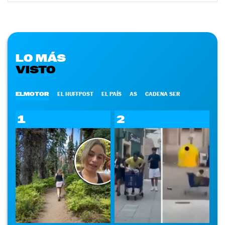
LO MÁS
VISTO
ELMOTOR
EL HUFFPOST
EL PAÍS
AS
CADENA SER
1
2