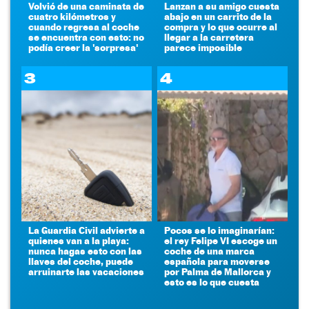
Volvió de una caminata de
Lanzan a su amigo cuesta
cuatro kilómetros y
abajo en un carrito de la
cuando regresa al coche
compra y lo que ocurre al
se encuentra con esto: no
llegar a la carretera
podía creer la 'sorpresa'
parece imposible
3
4
La Guardia Civil advierte a
Pocos se lo imaginarían:
quienes van a la playa:
el rey Felipe VI escoge un
nunca hagas esto con las
coche de una marca
llaves del coche, puede
española para moverse
arruinarte las vacaciones
por Palma de Mallorca y
esto es lo que cuesta