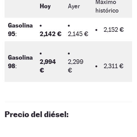
Máximo
Hoy
Ayer
histórico
Gasolina
2,152 €
95
:
2,142 €
2,145 €
Gasolina
2,994
2,299
98
:
2,311 €
€
€
Precio del diésel: