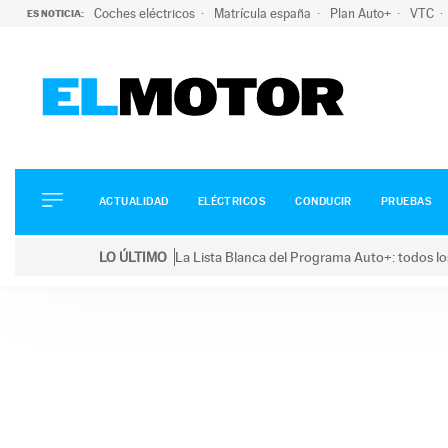
Coches eléctricos
Matrícula españa
Plan Auto+
VTC
ES NOTICIA:
ACTUALIDAD
ELÉCTRICOS
CONDUCIR
ACTUALIDAD
ELÉCTRICOS
CONDUCIR
PRUEBAS
PRUEBAS
Saltar
VIRALES
LO ÚLTIMO
La Lista Blanca del Programa Auto+: todos lo
al
PODCAST
LO ÚLTIMO
La Lista Blanca del Programa Auto+: todos los coc
contenido
MOTOS
TECNOLOGÍA
SUPERCOCHES
MOTORTV
PREMIOS
SERVICIOS