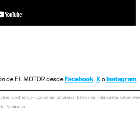
ción de EL MOTOR desde
Facebook
,
X
o
Instagram
oches
Coches lujo
Economía
Empresas
Estilo vida
Fabricantes automóvile
·
·
·
·
·
rte
Vehículos
·