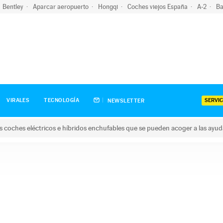
Bentley
Aparcar aeropuerto
Hongqi
Coches viejos España
A-2
Ba
SERVIC
VIRALES
TECNOLOGÍA
NEWSLETTER
s coches eléctricos e híbridos enchufables que se pueden acoger a las ayu
hes eléctricos e híbridos enchufables que se pueden acoger a la