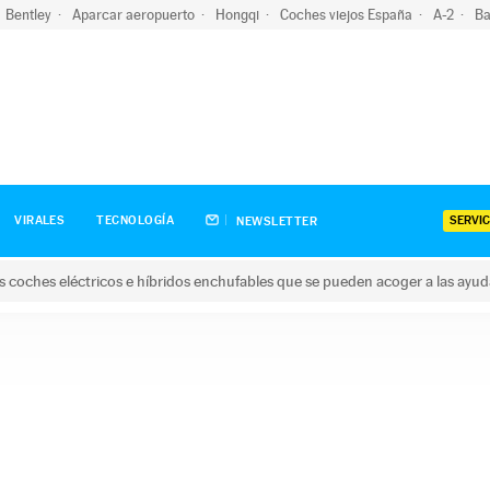
Bentley
Aparcar aeropuerto
Hongqi
Coches viejos España
A-2
Ba
SERVIC
VIRALES
TECNOLOGÍA
NEWSLETTER
s coches eléctricos e híbridos enchufables que se pueden acoger a las ayu
hes eléctricos e híbridos enchufables que se pueden acoger a la