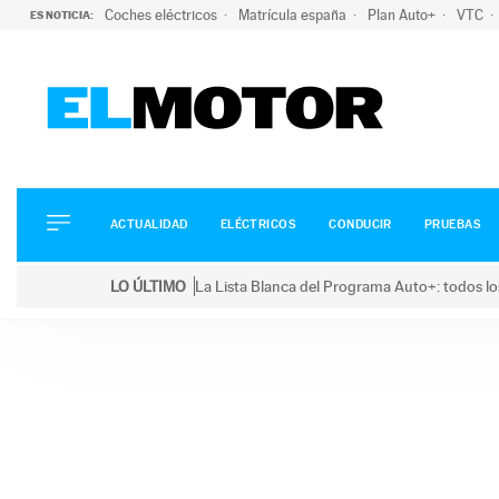
Coches eléctricos
Matrícula españa
Plan Auto+
VTC
ES NOTICIA:
ACTUALIDAD
ELÉCTRICOS
CONDUCIR
ACTUALIDAD
ELÉCTRICOS
CONDUCIR
PRUEBAS
PRUEBAS
Saltar
VIRALES
LO ÚLTIMO
La Lista Blanca del Programa Auto+: todos lo
al
PODCAST
LO ÚLTIMO
La Lista Blanca del Programa Auto+: todos los coc
contenido
MOTOS
TECNOLOGÍA
SUPERCOCHES
MOTORTV
PREMIOS
SERVICIOS