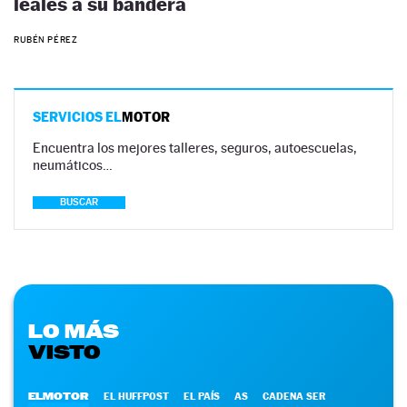
leales a su bandera
RUBÉN PÉREZ
SERVICIOS EL
MOTOR
Encuentra los mejores talleres, seguros, autoescuelas,
neumáticos…
BUSCAR
LO MÁS
VISTO
ELMOTOR
EL HUFFPOST
EL PAÍS
AS
CADENA SER