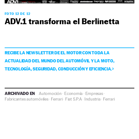
FOTO 12 DE 12
ADV.1 transforma el Berlinetta
RECIBE LA NEWSLETTER DE EL MOTOR CON TODA LA
ACTUALIDAD DEL MUNDO DEL AUTOMÓVIL Y LA MOTO,
TECNOLOGÍA, SEGURIDAD, CONDUCCIÓN Y EFICIENCIA.
ARCHIVADO EN
Automoción
·
Economía
·
Empresas
·
Fabricantes automóviles
·
Ferrari
·
Fiat S.P.A
·
Industria
·
Ferrari