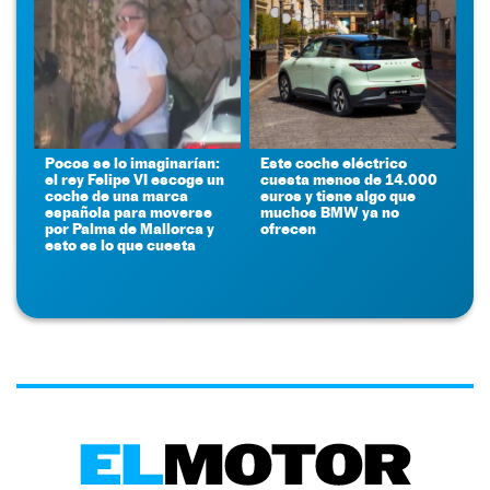
Pocos se lo imaginarían:
Este coche eléctrico
el rey Felipe VI escoge un
cuesta menos de 14.000
coche de una marca
euros y tiene algo que
española para moverse
muchos BMW ya no
por Palma de Mallorca y
ofrecen
esto es lo que cuesta