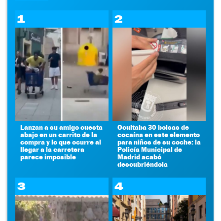
1
2
Lanzan a su amigo cuesta
Ocultaba 30 bolsas de
abajo en un carrito de la
cocaína en este elemento
compra y lo que ocurre al
para niños de su coche: la
llegar a la carretera
Policía Municipal de
parece imposible
Madrid acabó
descubriéndola
3
4