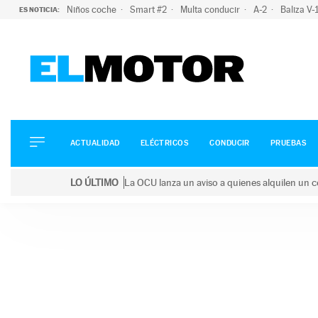
Niños coche
Smart #2
Multa conducir
A-2
Baliza V
ES NOTICIA:
ACTUALIDAD
ELÉCTRICOS
CONDUCIR
ACTUALIDAD
ELÉCTRICOS
CONDUCIR
PRUEBAS
PRUEBAS
Saltar
VIRALES
LO ÚLTIMO
La OCU lanza un aviso a quienes alquilen un c
al
PODCAST
LO ÚLTIMO
La OCU lanza un aviso a quienes alquilen un coche 
contenido
MOTOS
TECNOLOGÍA
SUPERCOCHES
MOTORTV
PREMIOS
SERVICIOS