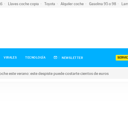
-16
Llaves coche copia
Toyota
Alquiler coche
Gasolina 95 o 98
Lam
SERVIC
VIRALES
TECNOLOGÍA
NEWSLETTER
oche este verano: este despiste puede costarte cientos de euros
este verano: este despiste puede costarte cientos de euros