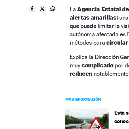
La
Agencia Estatal d
alertas amarillas:
una 
que puede limitar la vi
autónoma afectada es 
métodos para
circular
Explica la Dirección Ge
muy
complicado
por d
reducen
notablemente.
MÁS INFORMACIÓN
Esta s
conoce