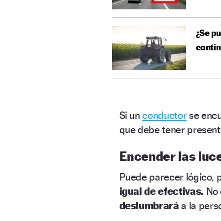
¿Se pu
contin
Si un
conductor
se encu
que debe tener present
Encender las luce
Puede parecer lógico, 
igual de efectivas.
No e
deslumbra­rá
a la pers