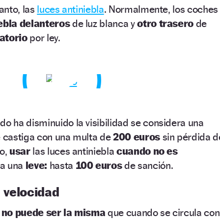
tanto, las
luces antiniebla
. Normalmente, los coches
ebla delanteros
de luz blanca y
otro trasero
de
gatorio
por ley.
do ha disminuido la visibilidad se considera una
e castiga con una multa de
200 euros
sin pérdida d
io,
usar
las luces antiniebla
cuando no es
a una
leve:
hasta
100 euros
de sanción.
 velocidad
no puede ser la misma
que cuando se circula con