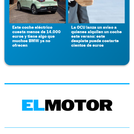
Este coche eléctrico
La OCU lanza un aviso a
cuesta menos de 14.000
quienes alquilen un coche
euros y tiene algo que
este verano: este
muchos BMW ya no
despiste puede costarte
ofrecen
cientos de euros