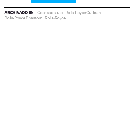
ARCHIVADO EN
Coches de lujo
·
Rolls-Royce Cullinan
·
Rolls-Royce Phantom
·
Rolls-Royce