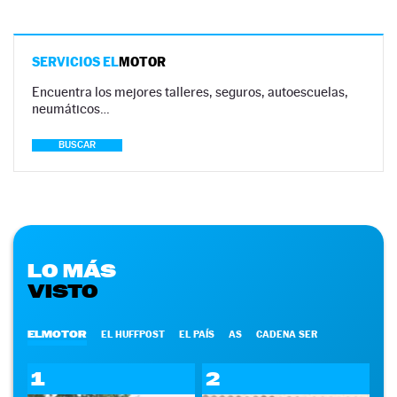
SERVICIOS EL
MOTOR
Encuentra los mejores talleres, seguros, autoescuelas,
neumáticos…
BUSCAR
LO MÁS
VISTO
ELMOTOR
EL HUFFPOST
EL PAÍS
AS
CADENA SER
1
2