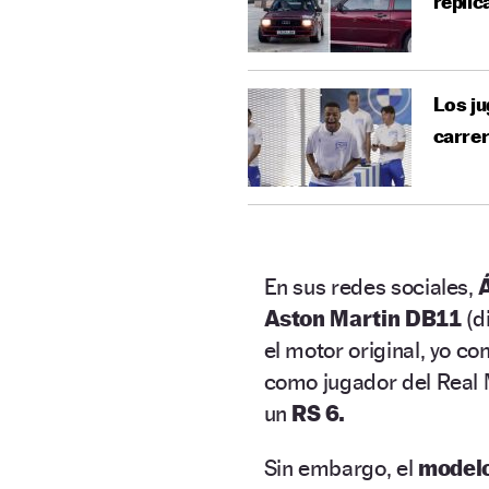
réplic
Los j
carrer
En sus redes sociales,
Aston Martin DB11
(d
el motor original, yo co
como jugador del Real
un
RS 6.
Sin embargo, el
modelo