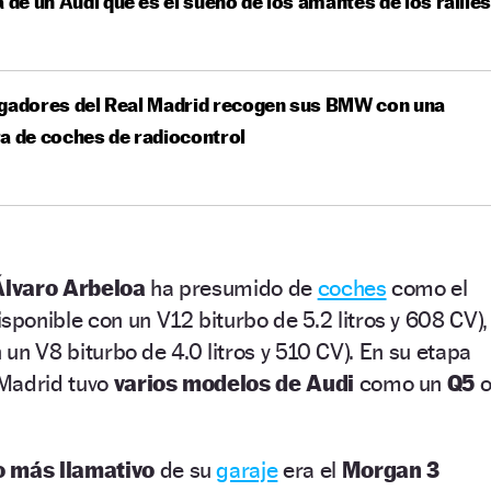
a de un Audi que es el sueño de los amantes de los rallie
ugadores del Real Madrid recogen sus BMW con una
a de coches de radiocontrol
Álvaro Arbeloa
ha presumido de
coches
como el
isponible con un V12 biturbo de 5.2 litros y 608 CV),
n un V8 biturbo de 4.0 litros y 510 CV). En su etapa
 Madrid tuvo
varios modelos de Audi
como un
Q5
 más llamativo
de su
garaje
era el
Morgan 3