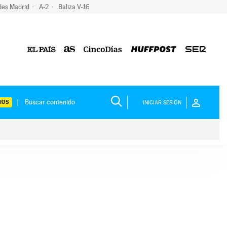
des Madrid
A-2
Baliza V-16
IOS
INICIAR SESIÓN