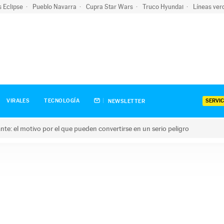
s Eclipse
Pueblo Navarra
Cupra Star Wars
Truco Hyundai
Líneas ver
SERVIC
VIRALES
TECNOLOGÍA
NEWSLETTER
olante: el motivo por el que pueden convertirse en un serio peligro
e: el motivo por el que pueden convertirse en un serio peligro