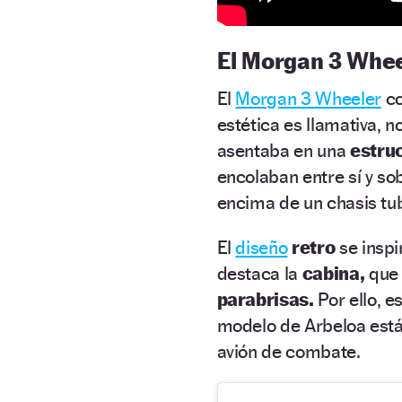
El Morgan 3 Whee
El
Morgan 3 Wheeler
co
estética es llamativa, 
asentaba en una
estru
encolaban entre sí y sob
encima de un chasis tub
El
diseño
retro
se inspi
destaca la
cabina,
que
parabrisas.
Por ello, 
modelo de Arbeloa está
avión de combate.