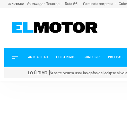
Volkswagen Touareg
Ruta 66
Caminata sorpresa
Gafa
ES NOTICIA:
ACTUALIDAD
ELÉCTRICOS
CONDUCIR
ACTUALIDAD
ELÉCTRICOS
CONDUCIR
PRUEBAS
PRUEBAS
Saltar
VIRALES
LO ÚLTIMO
Ni se te ocurra usar las gafas del eclipse al v
al
PODCAST
LO ÚLTIMO
Ni se te ocurra usar las gafas del eclipse al volant
contenido
MOTOS
TECNOLOGÍA
SUPERCOCHES
MOTORTV
PREMIOS
SERVICIOS