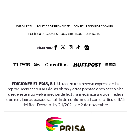
AVISO LEGAL
POLÍTICA DE PRIVACIDAD
CONFIGURACIÓN DE COOKIES
POLÍTICA DE COOKIES
ACCESIBILIDAD
CONTACTO
SÍGUENOS:
EDICIONES EL PAIS, S.L.U.
realiza una reserva expresa de las
reproducciones y usos de las obras y otras prestaciones accesibles
desde este sitio web a medios de lectura mecánica u otros medios
que resulten adecuados a tal fin de conformidad con el artículo 67.3
del Real Decreto-ley 24/2021, de 2 de noviembre.