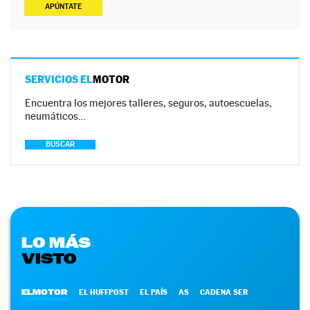
APÚNTATE
SERVICIOS EL
MOTOR
Encuentra los mejores talleres, seguros, autoescuelas,
neumáticos…
BUSCAR
LO MÁS
VISTO
ELMOTOR
EL HUFFPOST
EL PAÍS
AS
CADENA SER