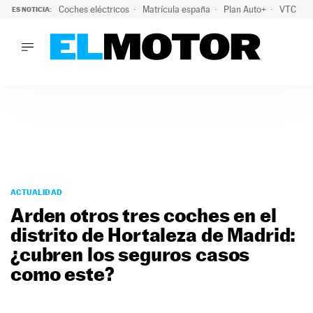
Coches eléctricos
Matrícula españa
Plan Auto+
VTC
ES NOTICIA:
LO ÚLTIMO
La Lista Blanca del Programa Auto+: todos los coches eléct
LO ÚLTIMO
La Lista Blanca del Programa Auto+: todos los coches eléctr
ACTUALIDAD
ELÉCTRICOS
CONDUCIR
PRUEBAS
Saltar
VIRALES
al
ACTUALIDAD
PODCAST
contenido
Arden otros tres coches en el
MOTOS
distrito de Hortaleza de Madrid:
TECNOLOGÍA
¿cubren los seguros casos
SUPERCOCHES
MOTORTV
como este?
PREMIOS
SERVICIOS