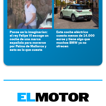
Pocos se lo imaginarían:
Este coche eléctrico
el rey Felipe VI escoge un
cuesta menos de 14.000
coche de una marca
euros y tiene algo que
española para moverse
muchos BMW ya no
por Palma de Mallorca y
ofrecen
esto es lo que cuesta