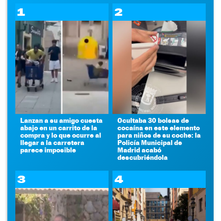
1
2
Lanzan a su amigo cuesta
Ocultaba 30 bolsas de
abajo en un carrito de la
cocaína en este elemento
compra y lo que ocurre al
para niños de su coche: la
llegar a la carretera
Policía Municipal de
parece imposible
Madrid acabó
descubriéndola
3
4