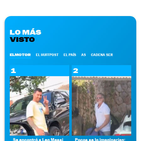
LO MÁS
VISTO
ELMOTOR
EL HUFFPOST
EL PAÍS
AS
CADENA SER
1
2
Se encontró a Leo Messi
Pocos se lo imaginarían: