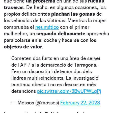
que tiene
un problema
en una de sus
ruedas
traseras
. De hecho, en algunas ocasiones, los
propios delincuentes
pinchan las gomas
de
los vehículos de las víctimas. Mientras la mujer
comprueba el
neumático
con el primer
malhechor, un
segundo delincuente
aprovecha
para colarse en el coche y hacerse con los
objetos de valor
.
Cometen dos furts en una àrea de servei
de l’AP-7 a la demarcació de Tarragona.
Fem un dispositiu i detenim dos dels
lladres multireincidents. La investigació
continua oberta i no es descarten més
detencions
pic.twitter.com/3BwUPWLqPj
— Mossos (@mossos)
February 22, 2023