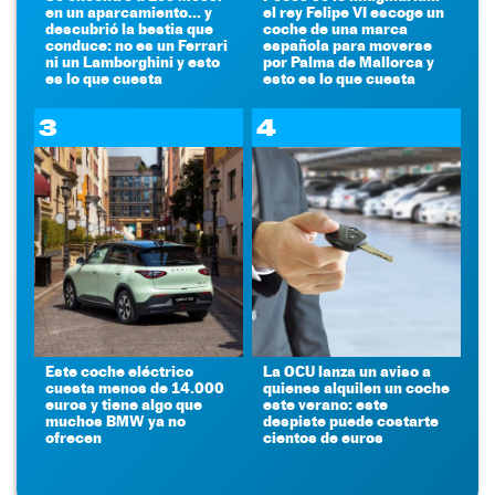
en un aparcamiento... y
el rey Felipe VI escoge un
descubrió la bestia que
coche de una marca
conduce: no es un Ferrari
española para moverse
ni un Lamborghini y esto
por Palma de Mallorca y
es lo que cuesta
esto es lo que cuesta
3
4
Este coche eléctrico
La OCU lanza un aviso a
cuesta menos de 14.000
quienes alquilen un coche
euros y tiene algo que
este verano: este
muchos BMW ya no
despiste puede costarte
ofrecen
cientos de euros