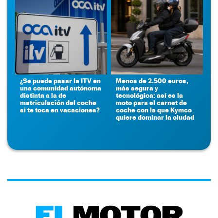
¿Se puede pasar la ITV en
Menos de 2.500 euros,
una comunidad autónoma
más segura y
distinta a la de
tecnológica: así es la
matriculación del coche
moto para el carnet de
si te toca en vacaciones?
coche con la que Kymco
quiere dominar la ciudad