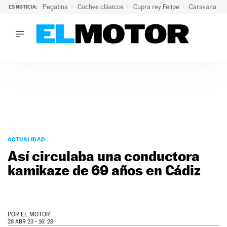
Pegatina
Coches clásicos
Cupra rey Felipe
Caravana lig
ES NOTICIA:
LO ÚLTIMO
El hiperdeportivo que desafía todas las tendencias: V12 a
LO ÚLTIMO
El hiperdeportivo que desafía todas las tendencias: V12 at
ACTUALIDAD
ELÉCTRICOS
CONDUCIR
PRUEBAS
Saltar
VIRALES
al
ACTUALIDAD
PODCAST
contenido
Así circulaba una conductora
MOTOS
kamikaze de 69 años en Cádiz
TECNOLOGÍA
SUPERCOCHES
MOTORTV
PREMIOS
POR
EL MOTOR
SERVICIOS
28 ABR 23 - 16: 28