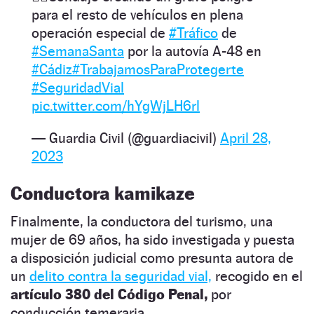
para el resto de vehículos en plena
operación especial de
#Tráfico
de
#SemanaSanta
por la autovía A-48 en
#Cádiz
#TrabajamosParaProtegerte
#SeguridadVial
pic.twitter.com/hYgWjLH6rl
— Guardia Civil (@guardiacivil)
April 28,
2023
Conductora kamikaze
Finalmente, la conductora del turismo, una
mujer de 69 años, ha sido investigada y puesta
a disposición judicial como presunta autora de
un
delito contra la seguridad vial,
recogido en el
artículo 380 del Código Penal,
por
conducción temeraria.