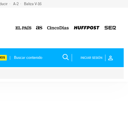
ducir
A-2
Baliza V-16
IOS
INICIAR SESIÓN
ium