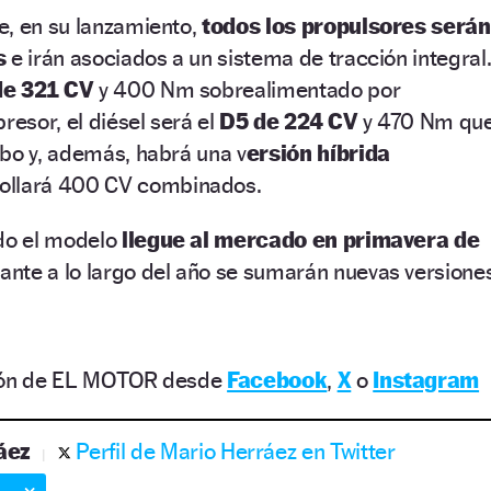
e, en su lanzamiento,
todos los propulsores serán
s
e irán asociados a un sistema de tracción integral
de 321 CV
y 400 Nm sobrealimentado por
esor, el diésel será el
D5 de 224 CV
y 470 Nm qu
rbo y, además, habrá una v
ersión híbrida
ollará 400 CV combinados.
ndo el modelo
llegue al mercado en primavera de
ante a lo largo del año se sumarán nuevas versione
ción de EL MOTOR desde
Facebook
,
X
o
Instagram
áez
Perfil de Mario Herráez en Twitter