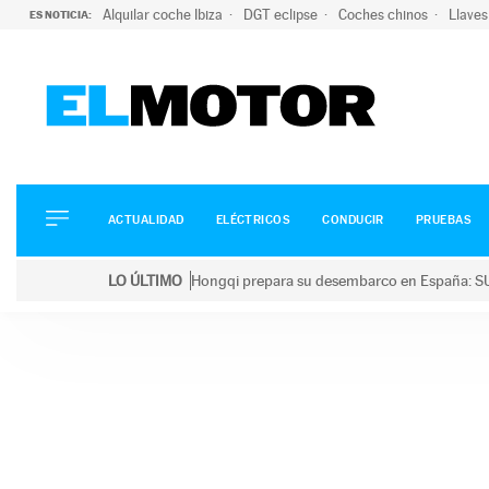
Alquilar coche Ibiza
DGT eclipse
Coches chinos
Llaves
ES NOTICIA:
ACTUALIDAD
ELÉCTRICOS
CONDUCIR
ACTUALIDAD
ELÉCTRICOS
CONDUCIR
PRUEBAS
PRUEBAS
Saltar
VIRALES
LO ÚLTIMO
Hongqi prepara su desembarco en España: SU
al
PODCAST
LO ÚLTIMO
Hongqi prepara su desembarco en España: SUV eléc
contenido
MOTOS
TECNOLOGÍA
SUPERCOCHES
MOTORTV
PREMIOS
SERVICIOS