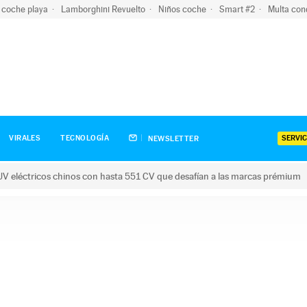
 coche playa
Lamborghini Revuelto
Niños coche
Smart #2
Multa con
SERVIC
VIRALES
TECNOLOGÍA
NEWSLETTER
V eléctricos chinos con hasta 551 CV que desafían a las marcas prémium
tricos chinos con hasta 551 CV que desafían a las marcas prém