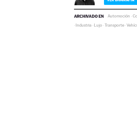
ARCHIVADO EN
Automoción
C
·
Industria
Lujo
Transporte
Vehíc
·
·
·
·