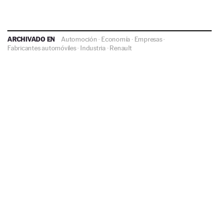
ARCHIVADO EN
Automoción
·
Economía
·
Empresas
·
Fabricantes automóviles
·
Industria
·
Renault