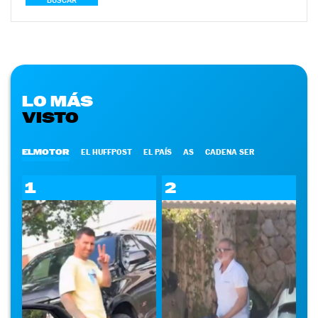
BUSCAR
LO MÁS
VISTO
ELMOTOR
EL HUFFPOST
EL PAÍS
AS
CADENA SER
1
2