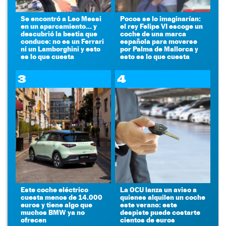
Se encontró a Leo Messi
Pocos se lo imaginarían:
en un aparcamiento... y
el rey Felipe VI escoge un
descubrió la bestia que
coche de una marca
conduce: no es un Ferrari
española para moverse
ni un Lamborghini y esto
por Palma de Mallorca y
es lo que cuesta
esto es lo que cuesta
3
4
Este coche eléctrico
La OCU lanza un aviso a
cuesta menos de 14.000
quienes alquilen un coche
euros y tiene algo que
este verano: este
muchos BMW ya no
despiste puede costarte
ofrecen
cientos de euros