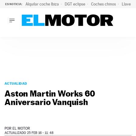
Alquilar coche Ibiza
DGT eclipse
Coches chinos
Llaves 
ES NOTICIA:
LO ÚLTIMO
El probable colapso tras el eclipse: la DGT prevé un millón 
LO ÚLTIMO
El probable colapso tras el eclipse: la DGT prevé un millón 
ACTUALIDAD
ELÉCTRICOS
CONDUCIR
PRUEBAS
Saltar
VIRALES
al
ACTUALIDAD
PODCAST
contenido
Aston Martin Works 60
MOTOS
Aniversario Vanquish
TECNOLOGÍA
SUPERCOCHES
MOTORTV
PREMIOS
POR
EL MOTOR
SERVICIOS
ACTUALIZADO 25 FEB 16 - 11: 48