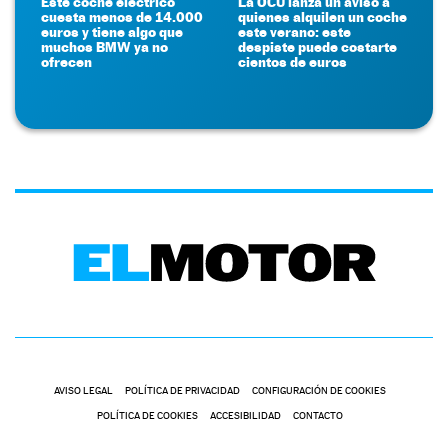
Este coche eléctrico
La OCU lanza un aviso a
cuesta menos de 14.000
quienes alquilen un coche
euros y tiene algo que
este verano: este
muchos BMW ya no
despiste puede costarte
ofrecen
cientos de euros
AVISO LEGAL
POLÍTICA DE PRIVACIDAD
CONFIGURACIÓN DE COOKIES
POLÍTICA DE COOKIES
ACCESIBILIDAD
CONTACTO