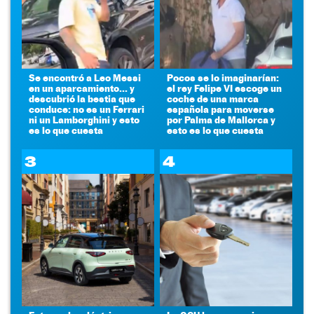
Se encontró a Leo Messi
Pocos se lo imaginarían:
en un aparcamiento... y
el rey Felipe VI escoge un
descubrió la bestia que
coche de una marca
conduce: no es un Ferrari
española para moverse
ni un Lamborghini y esto
por Palma de Mallorca y
es lo que cuesta
esto es lo que cuesta
3
4