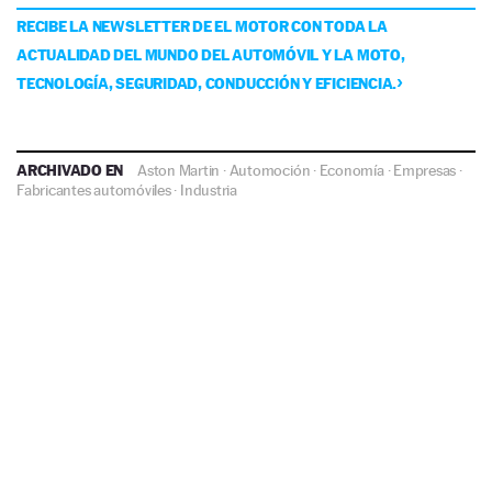
RECIBE LA NEWSLETTER DE EL MOTOR CON TODA LA
ACTUALIDAD DEL MUNDO DEL AUTOMÓVIL Y LA MOTO,
TECNOLOGÍA, SEGURIDAD, CONDUCCIÓN Y EFICIENCIA.
ARCHIVADO EN
Aston Martin
·
Automoción
·
Economía
·
Empresas
·
Fabricantes automóviles
·
Industria