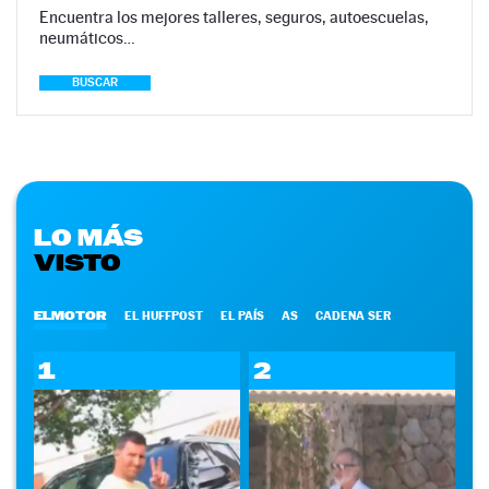
Encuentra los mejores talleres, seguros, autoescuelas,
neumáticos…
BUSCAR
LO MÁS
VISTO
ELMOTOR
EL HUFFPOST
EL PAÍS
AS
CADENA SER
1
2