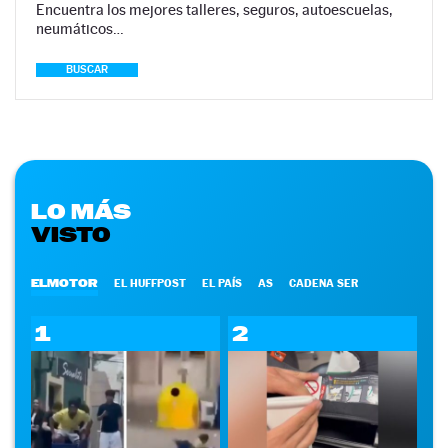
Encuentra los mejores talleres, seguros, autoescuelas,
neumáticos…
BUSCAR
LO MÁS
VISTO
ELMOTOR
EL HUFFPOST
EL PAÍS
AS
CADENA SER
1
2