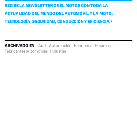
RECIBE LA NEWSLETTER DE EL MOTOR CON TODA LA
ACTUALIDAD DEL MUNDO DEL AUTOMÓVIL Y LA MOTO,
TECNOLOGÍA, SEGURIDAD, CONDUCCIÓN Y EFICIENCIA.
ARCHIVADO EN
Audi
·
Automoción
·
Economía
·
Empresas
·
Fabricantes automóviles
·
Industria