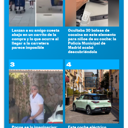
Lanzan a su amigo cuesta
Ocultaba 30 bolsas de
abajo en un carrito de la
cocaína en este elemento
compra y lo que ocurre al
para niños de su coche: la
llegar a la carretera
Policía Municipal de
parece imposible
Madrid acabó
descubriéndola
3
4
Pocos se lo imaginarían:
Este coche eléctrico