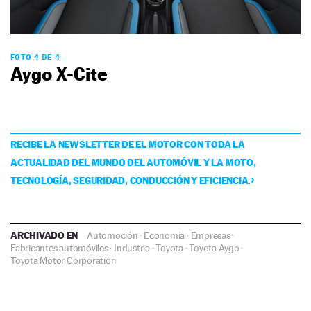
FOTO 4 DE 4
Aygo X-Cite
RECIBE LA NEWSLETTER DE EL MOTOR CON TODA LA
ACTUALIDAD DEL MUNDO DEL AUTOMÓVIL Y LA MOTO,
TECNOLOGÍA, SEGURIDAD, CONDUCCIÓN Y EFICIENCIA.
ARCHIVADO EN
Automoción
·
Economía
·
Empresas
·
Fabricantes automóviles
·
Industria
·
Toyota
·
Toyota Aygo
·
Toyota Motor Corporation