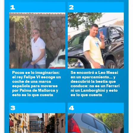
1
2
Pocos se lo imaginarían:
Se encontró a Leo Messi
el rey Felipe VI escoge un
en un aparcamiento... y
coche de una marca
descubrió la bestia que
española para moverse
conduce: no es un Ferrari
por Palma de Mallorca y
ni un Lamborghini y esto
esto es lo que cuesta
es lo que cuesta
3
4