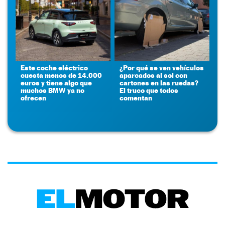
Este coche eléctrico
¿Por qué se ven vehículos
cuesta menos de 14.000
aparcados al sol con
euros y tiene algo que
cartones en las ruedas?
muchos BMW ya no
El truco que todos
ofrecen
comentan