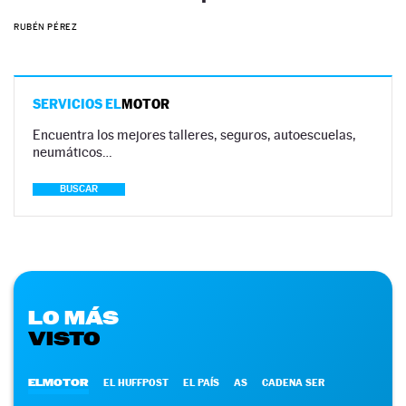
RUBÉN PÉREZ
SERVICIOS EL
MOTOR
Encuentra los mejores talleres, seguros, autoescuelas,
neumáticos…
BUSCAR
LO MÁS
VISTO
ELMOTOR
EL HUFFPOST
EL PAÍS
AS
CADENA SER